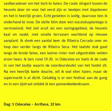
vastberadener om het toch te halen. De route slingert tussen de
heuvels door en voor het eerst zijn er beekjes met stapstenen
en het is heerlijk groen. Echt genieten is lastig, daarvoor ben ik
onderhand te moe. De steile klim door een eucalytusplantage is
vermoeiend. Het ziet eruit als een oorlogsgebied, de heuvels
kaal en naakt, met smalle terrassen wachtend op nieuwe
aanplant. Ik steek een aantal keer de Ribeira Cerrado over en
loop dan verder langs de Ribeira Seca. Het laatste stuk gaat
langs de brede Seixe, een kalme rivier met uitgestrekte velden
erom heen. Ik ben rond 19.30 in Odeceixe en toets ik de code
in van het kastje waarin de voordeursleutel van het hostel zit.
Na een heerlijk koele douche, wil ik wat eten halen, maar de
supermarkt is al dicht. Gelukkig is er een festival aan de gang
en in een zijstraat ontdek ik een pannenkoekenkraam.
Dag: 5 Odeceixe – Arrifana, 32 km