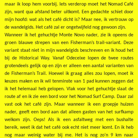
maar ik loop hem voorbij. Iets verderop moet het Nomad Café
zijn, want qua afstand beter uitkomt. Een gedachte schiet door
mijn hoofd: wat als het café dicht is? Maar nee, ik vertrouw op
de wandelgids. Het café zal er ongetwijfeld nog gewoon zijn.
Wanneer ik het gehuchtje Monte Novo nader, zie ik opeens de
groen blauwe strepen van een Fisherman’s trail-variant. Deze
variant staat niet in mijn wandelgids beschreven en ik houd het
bij de Historical Way. Vanaf Odeceixe lopen de twee routes
grotendeels gelijk op en zijn er alleen een aantal varianten van
de Fisherman’s Trail. Hoewel ik graag alles zou lopen, moet ik
keuzes maken en ik wil tenminste van 1 pad kunnen zeggen dat
ik het helemaal heb gelopen. Vlak voor het gehuchtje slaat de
route af en ik zie een bord voor het Nomad Surf Camp. Daar zal
vast ook het café zijn. Maar wanneer ik een groepje huizen
nader, geeft een bord aan dat alleen gasten van het surfkamp
welkom zijn. Oeps! Als ik een asfaltweg met een bushalte
bereik, weet ik dat het café ook echt niet meer komt. En ik heb
nog maar weinig water bij me. Het is nog zo’n 9 km naar