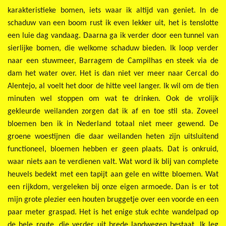
karakteristieke bomen, iets waar ik altijd van geniet. In de
schaduw van een boom rust ik even lekker uit, het is tenslotte
een luie dag vandaag. Daarna ga ik verder door een tunnel van
sierlijke bomen, die welkome schaduw bieden. Ik loop verder
naar een stuwmeer, Barragem de Campilhas en steek via de
dam het water over. Het is dan niet ver meer naar Cercal do
Alentejo, al voelt het door de hitte veel langer. Ik wil om de tien
minuten wel stoppen om wat te drinken. Ook de vrolijk
gekleurde weilanden zorgen dat ik af en toe stil sta. Zoveel
bloemen ben ik in Nederland totaal niet meer gewend. De
groene woestijnen die daar weilanden heten zijn uitsluitend
functioneel, bloemen hebben er geen plaats. Dat is onkruid,
waar niets aan te verdienen valt. Wat word ik blij van complete
heuvels bedekt met een tapijt aan gele en witte bloemen. Wat
een rijkdom, vergeleken bij onze eigen armoede. Dan is er tot
mijn grote plezier een houten bruggetje over een voorde en een
paar meter graspad. Het is het enige stuk echte wandelpad op
de hele route, die verder uit brede landwegen bestaat. Ik leg