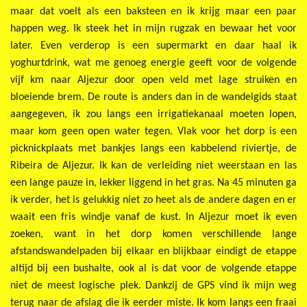
maar dat voelt als een baksteen en ik krijg maar een paar
happen weg. Ik steek het in mijn rugzak en bewaar het voor
later. Even verderop is een supermarkt en daar haal ik
yoghurtdrink, wat me genoeg energie geeft voor de volgende
vijf km naar Aljezur door open veld met lage struiken en
bloeiende brem. De route is anders dan in de wandelgids staat
aangegeven, ik zou langs een irrigatiekanaal moeten lopen,
maar kom geen open water tegen. Vlak voor het dorp is een
picknickplaats met bankjes langs een kabbelend riviertje, de
Ribeira de Aljezur. Ik kan de verleiding niet weerstaan en las
een lange pauze in, lekker liggend in het gras. Na 45 minuten ga
ik verder, het is gelukkig niet zo heet als de andere dagen en er
waait een fris windje vanaf de kust. In Aljezur moet ik even
zoeken, want in het dorp komen verschillende lange
afstandswandelpaden bij elkaar en blijkbaar eindigt de etappe
altijd bij een bushalte, ook al is dat voor de volgende etappe
niet de meest logische plek. Dankzij de GPS vind ik mijn weg
terug naar de afslag die ik eerder miste. Ik kom langs een fraai