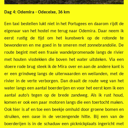
Dag 4: Odemira - Odeceixe, 36 km
Een taxi bestellen lukt niet in het Portugees en daarom rijdt de
eigenaar van het hostel me terug naar Odemira. Daar neem ik
eerst rustig de tijd om het kunstwerk op de rotonde te
bewonderen en me goed in te smeren met zonnebrandolie. De
route begint met een fraaie wandelpromenade langs de rivier
met houten visstekken die boven het water uitsteken. Via een
stoere rode brug steek ik de Mira over en aan de andere kant is
er een grindweg langs de uiterwaarden en weilanden, met de
rivier in de verte verborgen. Dan draait de route weg van het
water langs een aantal boerderijen en voor het eerst kom ik een
aantal auto’s tegen op de brede zandweg. Als ik rust houd,
komen er ook een paar motoren langs die een toertocht maken.
Ook hier is af en toe een beekje omhuld door groene bomen en
struiken, een oase in de verzengende hitte. Bij een van de
boerderijen is in de schaduw een picknickplaats ingericht met