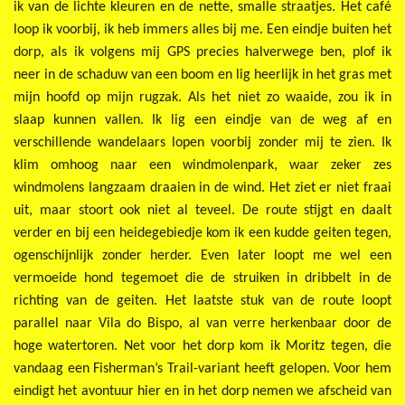
ik van de lichte kleuren en de nette, smalle straatjes. Het café
loop ik voorbij, ik heb immers alles bij me. Een eindje buiten het
dorp, als ik volgens mij GPS precies halverwege ben, plof ik
neer in de schaduw van een boom en lig heerlijk in het gras met
mijn hoofd op mijn rugzak. Als het niet zo waaide, zou ik in
slaap kunnen vallen. Ik lig een eindje van de weg af en
verschillende wandelaars lopen voorbij zonder mij te zien. Ik
klim omhoog naar een windmolenpark, waar zeker zes
windmolens langzaam draaien in de wind. Het ziet er niet fraai
uit, maar stoort ook niet al teveel. De route stijgt en daalt
verder en bij een heidegebiedje kom ik een kudde geiten tegen,
ogenschijnlijk zonder herder. Even later loopt me wel een
vermoeide hond tegemoet die de struiken in dribbelt in de
richting van de geiten. Het laatste stuk van de route loopt
parallel naar Vila do Bispo, al van verre herkenbaar door de
hoge watertoren. Net voor het dorp kom ik Moritz tegen, die
vandaag een Fisherman’s Trail-variant heeft gelopen. Voor hem
eindigt het avontuur hier en in het dorp nemen we afscheid van