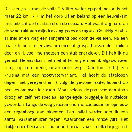
Dit keer ga ik met de volle 2,5 liter water op pad, ook al is het
maar 22 km. Ik klim het dorp uit en beland op een heuvelkam
met uitzicht op het strand en de oceaan. Het waait erg hard en
de wind rukt aan mijn trekking poles en rugzak. Gelukkig daal ik
al snel af en volg een slingerend pad door de valleien. Na een
paar kilometer is er zowaar een echt graspad tussen de struiken
door en ik voel me meteen een stuk energieker. Dit heb ik nu
gemist. Helaas duurt het niet al te lang en ben ik algauw weer
terug op een brede, onverharde weg. Dan kom ik bij een
kruising met een hoogwatervariant. Het heeft de afgelopen
dagen niet geregend en ik volg de gewone route, hopend op
beekjes om over te steken. Maar helaas, de paar voorden staan
droog en zelf het speciaal aangelegde bruggetje is nutteloos
geworden. Langs de weg groeien enorme cactussen en opnieuw
een regenboog aan bloemen. Een vallei verder kom ik een
aantal vakantiehuizen tegen, waaronder een ronde yurt. Het
stukje door Pedralva is maar kort, maar zoals in elk dorp geniet