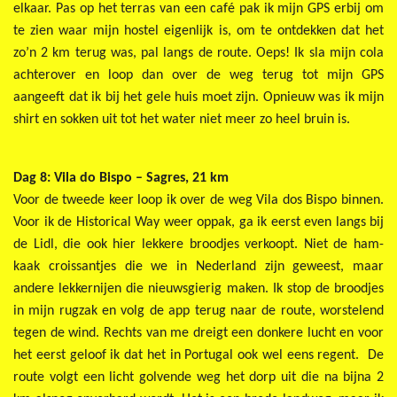
elkaar. Pas op het terras van een café pak ik mijn GPS erbij om
te zien waar mijn hostel eigenlijk is, om te ontdekken dat het
zo’n 2 km terug was, pal langs de route. Oeps! Ik sla mijn cola
achterover en loop dan over de weg terug tot mijn GPS
aangeeft dat ik bij het gele huis moet zijn. Opnieuw was ik mijn
shirt en sokken uit tot het water niet meer zo heel bruin is.
D
ag 8: Vila do Bispo – Sagres, 21 km
Voor de tweede keer loop ik over de weg Vila dos Bispo binnen.
Voor ik de Historical Way weer oppak, ga ik eerst even langs bij
de Lidl, die ook hier lekkere broodjes verkoopt. Niet de ham-
kaak croissantjes die we in Nederland zijn geweest, maar
andere lekkernijen die nieuwsgierig maken. Ik stop de broodjes
in mijn rugzak en volg de app terug naar de route, worstelend
tegen de wind. Rechts van me dreigt een donkere lucht en voor
het eerst geloof ik dat het in Portugal ook wel eens regent. De
route volgt een licht golvende weg het dorp uit die na bijna 2