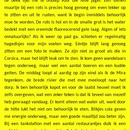
de beek lijkt me te ondiep voor die felle jager. Een stenen
muurtje bij een rots is precies hoog genoeg om even lekker op
te zitten en uit te rusten, want ik begin inmiddels behoorlijk
moe te worden. De rots is hol en in de smalle grot is het water
bedekt met een vreemde fluorescerend gele laag. Algen of iets
onnatuurlijks? Als ik weer op pad ga, schieten er regelmatig
hagedisjes voor mijn voeten weg. Eéntje blijft lang genoeg
zitten om een foto te maken. Ze zijn niet zo groot als die in
Corsica, maar het blijft leuk om te zien. Ik kom geen wandelaars
tegen onderweg, maar wel een aantal boeren en een kudde
geiten. De middag loopt al aardig op zijn eind als ik de Mira
tegenkom, de brede rivier die met mee meeloopt naar het
dorp. Ik ben behoorlijk kapot en voor de laatst heuvel moet ik
zelfs overgeven, wat een zeker teken is dat ik teveel van mezelf
heb gevraagd vandaag. Er komt alleen wat water uit, want door
de hitte lukt het niet om behoorlijk te eten. Blikjes cola geven
me energie onderweg, maar een goede maaltijd zou beter zijn.
Bij een tankstation met een aantal restaurantjes duik ik een