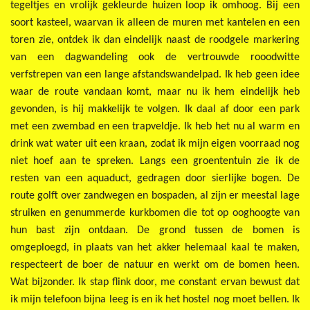
tegeltjes en vrolijk gekleurde huizen loop ik omhoog. Bij een
soort kasteel, waarvan ik alleen de muren met kantelen en een
toren zie, ontdek ik dan eindelijk naast de roodgele markering
van een dagwandeling ook de vertrouwde rooodwitte
verfstrepen van een lange afstandswandelpad. Ik heb geen idee
waar de route vandaan komt, maar nu ik hem eindelijk heb
gevonden, is hij makkelijk te volgen. Ik daal af door een park
met een zwembad en een trapveldje. Ik heb het nu al warm en
drink wat water uit een kraan, zodat ik mijn eigen voorraad nog
niet hoef aan te spreken. Langs een groententuin zie ik de
resten van een aquaduct, gedragen door sierlijke bogen. De
route golft over zandwegen en bospaden, al zijn er meestal lage
struiken en genummerde kurkbomen die tot op ooghoogte van
hun bast zijn ontdaan. De grond tussen de bomen is
omgeploegd, in plaats van het akker helemaal kaal te maken,
respecteert de boer de natuur en werkt om de bomen heen.
Wat bijzonder. Ik stap flink door, me constant ervan bewust dat
ik mijn telefoon bijna leeg is en ik het hostel nog moet bellen. Ik