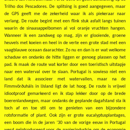
Trilho dos Pescadores. De splitsing is goed aangegeven, maar
de GPS geeft me de zekerheid waar ik als piekeraar naar
verlang. De route begint met een flink stuk asfalt langs tuinen
waarin de sinaasappelbomen al vol oranje vruchten hangen.
Wanneer ik een zandweg op mag, zijn er glooiende, groene
heuvels met koeien en heel in de verte een grote stad met een
vaagblauwe oceaan daarachter. Zo nu en dan is er wat welkome
schaduw en ondanks de hitte liggen er genoeg plassen op het
pad. Ik maak de route wat korter door een toeristisch uitstapje
naar een waterval over te slaan. Portugal is sowieso niet een
land dat ik associeer met watervallen, maar na de
Fimmvörðuháls in IJsland ligt de lat hoog. De route is vrijwel
idiootproof gemarkeerd en ik stap lekker door op de brede
boerenlandwegen, maar ondanks de geplande dagafstand sta ik
toch af en toe stil om te genieten van een bijzondere
rotsformatie of plant. Ook zijn er grote eucalyptusplantages,
een boom die in de jaren ’30 van de vorige eeuw in Portugal