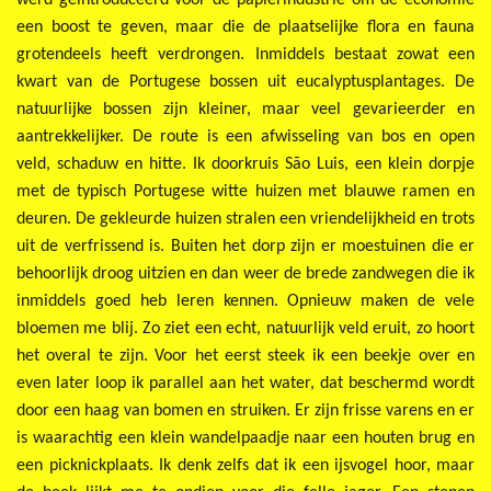
werd geïntroduceerd voor de papierindustrie om de economie
een boost te geven, maar die de plaatselijke flora en fauna
grotendeels heeft verdrongen. Inmiddels bestaat zowat een
kwart van de Portugese bossen uit eucalyptusplantages. De
natuurlijke bossen zijn kleiner, maar veel gevarieerder en
aantrekkelijker. De route is een afwisseling van bos en open
veld, schaduw en hitte. Ik doorkruis São Luis, een klein dorpje
met de typisch Portugese witte huizen met blauwe ramen en
deuren. De gekleurde huizen stralen een vriendelijkheid en trots
uit de verfrissend is. Buiten het dorp zijn er moestuinen die er
behoorlijk droog uitzien en dan weer de brede zandwegen die ik
inmiddels goed heb leren kennen. Opnieuw maken de vele
bloemen me blij. Zo ziet een echt, natuurlijk veld eruit, zo hoort
het overal te zijn. Voor het eerst steek ik een beekje over en
even later loop ik parallel aan het water, dat beschermd wordt
door een haag van bomen en struiken. Er zijn frisse varens en er
is waarachtig een klein wandelpaadje naar een houten brug en
een picknickplaats. Ik denk zelfs dat ik een ijsvogel hoor, maar