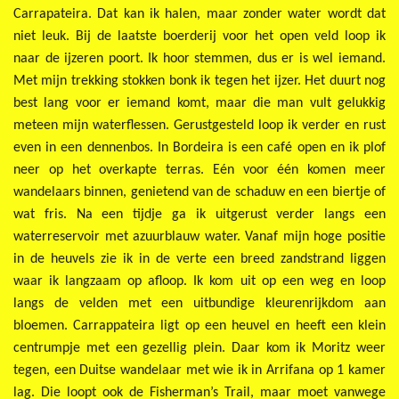
Carrapateira. Dat kan ik halen, maar zonder water wordt dat
niet leuk. Bij de laatste boerderij voor het open veld loop ik
naar de ijzeren poort. Ik hoor stemmen, dus er is wel iemand.
Met mijn trekking stokken bonk ik tegen het ijzer. Het duurt nog
best lang voor er iemand komt, maar die man vult gelukkig
meteen mijn waterflessen. Gerustgesteld loop ik verder en rust
even in een dennenbos. In Bordeira is een café open en ik plof
neer op het overkapte terras. Eén voor één komen meer
wandelaars binnen, genietend van de schaduw en een biertje of
wat fris. Na een tijdje ga ik uitgerust verder langs een
waterreservoir met azuurblauw water. Vanaf mijn hoge positie
in de heuvels zie ik in de verte een breed zandstrand liggen
waar ik langzaam op afloop. Ik kom uit op een weg en loop
langs de velden met een uitbundige kleurenrijkdom aan
bloemen. Carrappateira ligt op een heuvel en heeft een klein
centrumpje met een gezellig plein. Daar kom ik Moritz weer
tegen, een Duitse wandelaar met wie ik in Arrifana op 1 kamer
lag. Die loopt ook de Fisherman’s Trail, maar moet vanwege