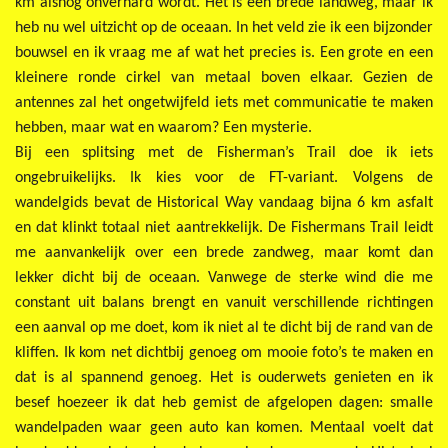
km alsnog onverhard wordt. Het is een brede landweg, maar ik
heb nu wel uitzicht op de oceaan. In het veld zie ik een bijzonder
bouwsel en ik vraag me af wat het precies is. Een grote en een
kleinere ronde cirkel van metaal boven elkaar. Gezien de
antennes zal het ongetwijfeld iets met communicatie te maken
hebben, maar wat en waarom? Een mysterie.
Bij een splitsing met de Fisherman’s Trail doe ik iets
ongebruikelijks. Ik kies voor de FT-variant. Volgens de
wandelgids bevat de Historical Way vandaag bijna 6 km asfalt
en dat klinkt totaal niet aantrekkelijk. De Fishermans Trail leidt
me aanvankelijk over een brede zandweg, maar komt dan
lekker dicht bij de oceaan. Vanwege de sterke wind die me
constant uit balans brengt en vanuit verschillende richtingen
een aanval op me doet, kom ik niet al te dicht bij de rand van de
kliffen. Ik kom net dichtbij genoeg om mooie foto’s te maken en
dat is al spannend genoeg. Het is ouderwets genieten en ik
besef hoezeer ik dat heb gemist de afgelopen dagen: smalle
wandelpaden waar geen auto kan komen. Mentaal voelt dat