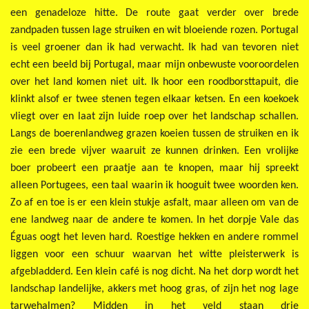
een genadeloze hitte. De route gaat verder over brede
zandpaden tussen lage struiken en wit bloeiende rozen. Portugal
is veel groener dan ik had verwacht. Ik had van tevoren niet
echt een beeld bij Portugal, maar mijn onbewuste vooroordelen
over het land komen niet uit. Ik hoor een roodborsttapuit, die
klinkt alsof er twee stenen tegen elkaar ketsen. En een koekoek
vliegt over en laat zijn luide roep over het landschap schallen.
Langs de boerenlandweg grazen koeien tussen de struiken en ik
zie een brede vijver waaruit ze kunnen drinken. Een vrolijke
boer probeert een praatje aan te knopen, maar hij spreekt
alleen Portugees, een taal waarin ik hooguit twee woorden ken.
Zo af en toe is er een klein stukje asfalt, maar alleen om van de
ene landweg naar de andere te komen. In het dorpje Vale das
Éguas oogt het leven hard. Roestige hekken en andere rommel
liggen voor een schuur waarvan het witte pleisterwerk is
afgebladderd. Een klein café is nog dicht. Na het dorp wordt het
landschap landelijke, akkers met hoog gras, of zijn het nog lage
tarwehalmen? Midden in het veld staan drie