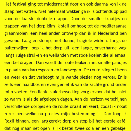
Het festival ging tot middernacht door en ook daarna kon ik de
slaap niet vatten. Niet helemaal wakker ga ik 's ochtends op pad
voor de laatste dubbele etappe. Door de smalle straatjes en
trappen van het dorp klim ik steil omhoog tot de mediteraanse
graanmolen, een heel ander ontwerp dan ik in Nederland ben
gewend. Laag en stomp, met dunne, fragiele wieken. Langs de
buitenwijken loop ik het dorp uit, een lange, onverharde weg
langs ruige struiken en weilanden met rode koeien die allemaal
een bel dragen. Dan wordt de route leuker, met smalle paadjes
in plaats van karresporen en landwegen. De route slingert heen
en weer en dat verhoogt mijn wandelplezier nog verder. Er is
zelfs een naaldbos en even geniet ik van de zachte grond onder
mijn voeten. Een lichte sluierbewolking zorg ervoor dat het niet
zo warm is als de afgelopen dagen. Aan de horizon verschijnen
verschillende dorpjes en de route draait en keert, zodat ik nooit
zeker ben welke nu precies mijn bestemming is. Dan loop ik
Rogil binnen, een langgerekt dorp en stop bij het eerste café,
dat nog maar net open is. Ik bestel twee cola en een gebakje,