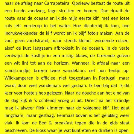
naar de afslag naar Carrapateira. Opnieuw bestaat de route uit
een brede zandweg, lage struiken en bomen. Dan draait de
route naar de oceaan en ik zie mijn eerste klif, met een losse
rots iets verderop in het water. Hoe dichterbij ik kom, hoe
indrukwekkender de klif wordt en ik blijf foto’s maken. Aan de
voet geen zandstrand, maar steeds kleiner wordende rotsen,
alsof de kust langzaam afbrokkelt in de oceaan. In de verte
verdwijnt de kustlijn in een mistig blauw, de brekende golven
een wit lint tot aan de horizon. Wanneer ik afdaal naar een
zandstrandje, breken twee wandelaars net hun tentje op.
Wildkamperen is officieel niet toegestaan in Portugal, maar
wordt door veel wandelaars wel gedaan. Ik ben blij dat ik dit
keer voor hostels heb gekozen. Naar de douche aan het eind van
de dag kijk ik ’s ochtends vroeg al uit. Direct na het strandje
mag ik alweer flink klimmen naar de volgende klif. Het gaat
langzaam, maar gestaag. Eenmaal boven is het gelukkig weer
vlak. Ik kom de Bed & breakfast tegen die in de gids staat
beschreven. De kiosk waar je wat kunt eten en drinken is open,