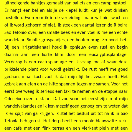
uitnodigende bankjes gemaakt van pallets en een campingstoel.
Er hangt een bel en als je de klepel luidt, kun je wat drinken
bestellen. Even kom ik in de verleiding, maar wil niet wachten
of ik word gehoord of niet. Ik steek een aantal keren de Ribeira
São Tetonio over, een smalle beek en even voel ik me een echte
wandelaar. Smalle graspaadjes, een houten brug. Zo hoort het.
Bij een irrigatiekanaal houd ik opnieuw even rust en begin
daarna aan een korte klim door een eucalyptusplantage.
Verderop is een cactusplantage en ik vraag me af waar deze
prikkelende plant voor wordt gebruikt. De rust heeft me goed
gedaan, maar toch voel ik dat mijn lijf het zwaar heeft. Het
gebrek aan eten en de hitte spannen tegen me samen. Voor het
eerst overweeg ik serieus een taxi te nemen en de etappe naar
Odeceixe over te slaan. Dat zou voor het eerst zijn in al mijn
wandelvakanties en ik ken mezelf goed genoeg om te weten dat
ik er spijt van ga krijgen. Ik stel het besluit uit tot na ik in São
Tetonia heb gerust. Het dorp heeft een mooie blauwwitte kerk,
een café met een flink terras en een vierkant plein met een