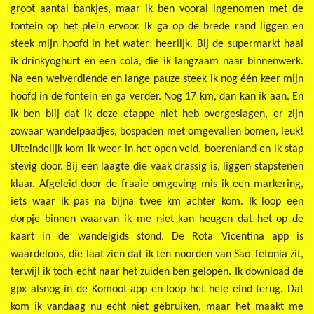
groot aantal bankjes, maar ik ben vooral ingenomen met de
fontein op het plein ervoor. Ik ga op de brede rand liggen en
steek mijn hoofd in het water: heerlijk. Bij de supermarkt haal
ik drinkyoghurt en een cola, die ik langzaam naar binnenwerk.
Na een welverdiende en lange pauze steek ik nog één keer mijn
hoofd in de fontein en ga verder. Nog 17 km, dan kan ik aan. En
ik ben blij dat ik deze etappe niet heb overgeslagen, er zijn
zowaar wandelpaadjes, bospaden met omgevallen bomen, leuk!
Uiteindelijk kom ik weer in het open veld, boerenland en ik stap
stevig door. Bij een laagte die vaak drassig is, liggen stapstenen
klaar. Afgeleid door de fraaie omgeving mis ik een markering,
iets waar ik pas na bijna twee km achter kom. Ik loop een
dorpje binnen waarvan ik me niet kan heugen dat het op de
kaart in de wandelgids stond. De Rota Vicentina app is
waardeloos, die laat zien dat ik ten noorden van São Tetonia zit,
terwijl ik toch echt naar het zuiden ben gelopen. Ik download de
gpx alsnog in de Komoot-app en loop het hele eind terug. Dat
kom ik vandaag nu echt niet gebruiken, maar het maakt me