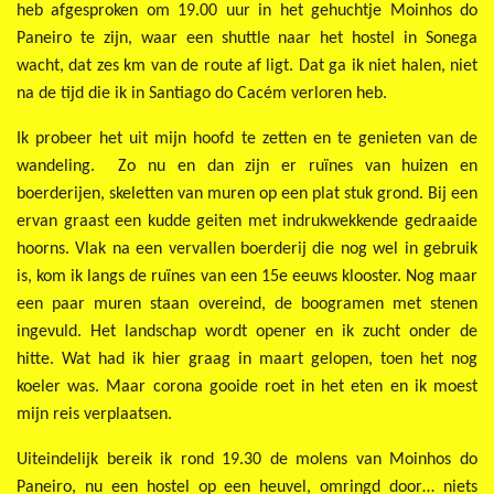
heb afgesproken om 19.00 uur in het gehuchtje Moinhos do
Paneiro te zijn, waar een shuttle naar het hostel in Sonega
wacht, dat zes km van de route af ligt. Dat ga ik niet halen, niet
na de tijd die ik in Santiago do Cacém verloren heb.
Ik probeer het uit mijn hoofd te zetten en te genieten van de
wandeling. Zo nu en dan zijn er ruïnes van huizen en
boerderijen, skeletten van muren op een plat stuk grond. Bij een
ervan graast een kudde geiten met indrukwekkende gedraaide
hoorns. Vlak na een vervallen boerderij die nog wel in gebruik
is, kom ik langs de ruïnes van een 15e eeuws klooster. Nog maar
een paar muren staan overeind, de boogramen met stenen
ingevuld. Het landschap wordt opener en ik zucht onder de
hitte. Wat had ik hier graag in maart gelopen, toen het nog
koeler was. Maar corona gooide roet in het eten en ik moest
mijn reis verplaatsen.
Uiteindelijk bereik ik rond 19.30 de molens van Moinhos do
Paneiro, nu een hostel op een heuvel, omringd door… niets