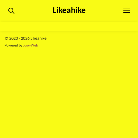
Ga
Likeahike
direct
naar
de
hoofdinhoud
© 2020 - 2026 Likeahike
Powered by
JouwWeb