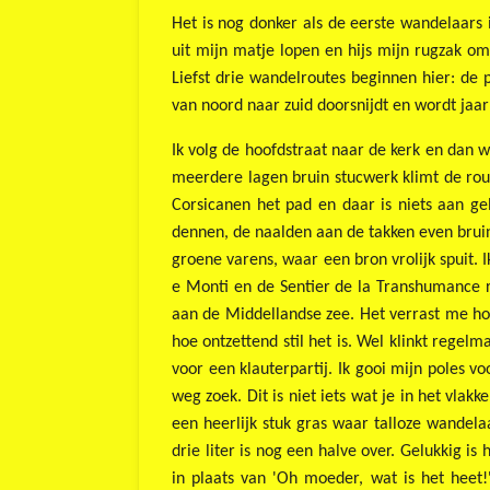
Het is nog donker als de eerste wandelaars
uit mijn matje lopen en hijs mijn rugzak om
Liefst drie wandelroutes beginnen hier: de
van noord naar zuid doorsnijdt en wordt jaa
Ik volg de hoofdstraat naar de kerk en dan w
meerdere lagen bruin stucwerk klimt de rou
Corsicanen het pad en daar is niets aan ge
dennen, de naalden aan de takken even bruin
groene varens, waar een bron vrolijk spuit. 
e Monti en de Sentier de la Transhumance re
aan de Middellandse zee. Het verrast me hoe
hoe ontzettend stil het is. Wel klinkt rege
voor een klauterpartij. Ik gooi mijn poles 
weg zoek. Dit is niet iets wat je in het vla
een heerlijk stuk gras waar talloze wandela
drie liter is nog een halve over. Gelukkig 
in plaats van 'Oh moeder, wat is het heet!'