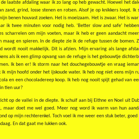
n de laatste afdaling waar ik zo lang op heb gewacht. Hoewel het dal
n zand, grind, losse stenen en rotsen. Alsof je op knikkers loopt. Ik
 mijn benen houvast zoeken. Het is moeizaam. Het is zwaar. Het is war
ar ik twee minuten voor nodig heb. 'Better slow and safe' hebbe
jes scharrelen om mijn voeten, maar ik heb er geen aandacht meer
jn maag en spieren. In de diepte zie ik de refuge tussen de bomen. Z
ad wordt nooit makkelijk. Dit is afzien. Mijn ervaring als lange af
lkens als ik een glimp opvang van de refuge is het gebouwtje dichterbij
men. Ik ben er! Ik storm naar het douchegebouwtje en vraag iemand
 ik mijn hoofd onder het ijskoude water. Ik heb nog niet eens mijn r
 cola en een chocoladereep koop. Ik heb nog nooit spijt gehad van e
in tien uur?
icht op de vallei in de diepte. Ik schuif aan bij Eithne en Noel uit
jk, maar doet me wel goed. Meer nog word ik warm van hun aanda
nd op mijn rechterenkel. Toch voel ik me weer een stuk beter, goed z
daag. En dat gaat me lukken ook.