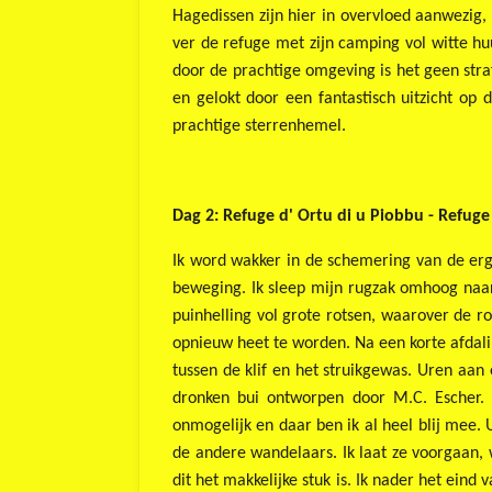
Hagedissen zijn hier in overvloed aanwezig
ver de refuge met zijn camping vol witte h
door de prachtige omgeving is het geen straf.
en gelokt door een fantastisch uitzicht op 
prachtige sterrenhemel.
Dag 2: Refuge d' Ortu di u Piobbu - Refuge
Ik word wakker in de schemering van de erg 
beweging. Ik sleep mijn rugzak omhoog naar
puinhelling vol grote rotsen, waarover de 
opnieuw heet te worden. Na een korte afdalin
tussen de klif en het struikgewas. Uren aan 
dronken bui ontworpen door M.C. Escher. E
onmogelijk en daar ben ik al heel blij mee. 
de andere wandelaars. Ik laat ze voorgaan, w
dit het makkelijke stuk is. Ik nader het eind