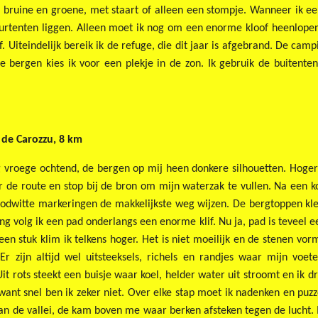
, bruine en groene, met staart of alleen een stompje. Wanneer ik e
uurtenten liggen. Alleen moet ik nog om een enorme kloof heenlop
 Uiteindelijk bereik ik de refuge, die dit jaar is afgebrand. De campi
de bergen kies ik voor een plekje in de zon. Ik gebruik de buitente
 de Carozzu, 8 km
vroege ochtend, de bergen op mij heen donkere silhouetten. Hoger op 
 de route en stop bij de bron om mijn waterzak te vullen. Na een ko
roodwitte markeringen de makkelijkste weg wijzen. De bergtoppen kle
g volg ik een pad onderlangs een enorme klif. Nu ja, pad is teveel e
een stuk klim ik telkens hoger. Het is niet moeilijk en de stenen v
r zijn altijd wel uitsteeksels, richels en randjes waar mijn voet
Uit rots steekt een buisje waar koel, helder water uit stroomt en ik 
ant snel ben ik zeker niet. Over elke stap moet ik nadenken en puzz
 van de vallei, de kam boven me waar berken afsteken tegen de lucht. M