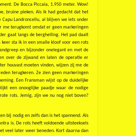
-moment. De Bocca Piccaia, 1.950 meter. Wow!
pe, bruine pieken. Als ik had gedacht dat het
Capu Landroncellu, al blijven we iets onder
voor me terugkomt omdat er geen markeringen
der gaat langs de berghelling. Het pad daalt
keer sta ik in een smalle kloof voor een rots
handgreep en bijzonder onelegant en met de
n over de zijwand en laten de operatie er
eter houvast moeten vinden, wijzen zij me de
reden terugkeren. Ze zien geen markeringen
eming. Een Fransman wijst op de duidelijke
lijkt een onooglijke paadje waar de nodige
ote rots. Jemig, zijn we nu nog niet boven?
n bij nodig en zelfs dan is het spannend. Als
mantra is. De rots heeft voldoende uitsteeksels
et veel later weer beneden. Kort daarna dan