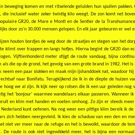
 in beweging komen en met ritselende geluiden hun spullen pakken. O
, die inclusief water zeker twintig kilo weegt. De zon komt net bove
 populaire GR20, de Mare e Monti en de Sentier de la Transhumance
rlijks door zo’n 30.000 mensen gelopen. En elk jaar gebeuren er wel 
ijzen houten bordjes de weg door de straatjes en stegen van het dor
te klimt over trappen en langs hofjes. Hierna begint de GR20 dan ec
logen. Vijftienhonderd meter stijgt de route vandaag, bijna continu
 als die op de grond, het gevolg van een grote brand in 1982. Het i
Ik neem een paar slokken en maak mijn ijshanddoek nat, waadoor hij he
chtsaf naar Bonifatu. Terugkijkend zie ik in de diepte de huizen v
 hoog we al zijn. Ik kijk neer op rotsen die ik een uur geleden no
lmatig het 'bonjour' waarmee wandelaars elkaar passeren. Wanneer ik 
vooruit en klim met handen en voeten omhoog. Zo zijn er steeds mee
kke Nederland kunt oefenen. Na nog weer een pittige klim bereik ik d
ars zich hebben neergevleid. Ik kies de schaduw van een den en mer
is het niet ver meer naar de refuge en het is bewolkt, waardoor de t
. De route is ook niet ingewikkeld meer, het is bijna een normaal p