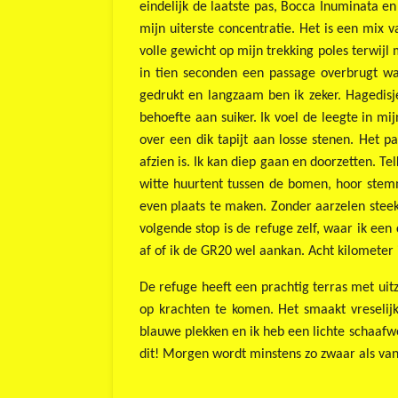
eindelijk de laatste pas, Bocca Inuminata e
mijn uiterste concentratie. Het is een mix va
volle gewicht op mijn trekking poles terwijl
in tien seconden een passage overbrugt wa
gedrukt en langzaam ben ik zeker. Hagedis
behoefte aan suiker. Ik voel de leegte in mi
over een dik tapijt aan losse stenen. Het p
afzien is. Ik kan diep gaan en doorzetten. Te
witte huurtent tussen de bomen, hoor stem
even plaats te maken. Zonder aarzelen steek
volgende stop is de refuge zelf, waar ik een
af of ik de GR20 wel aankan. Acht kilometer 
De refuge heeft een prachtig terras met uitz
op krachten te komen. Het smaakt vreseli
blauwe plekken en ik heb een lichte schaafwo
dit! Morgen wordt minstens zo zwaar als van