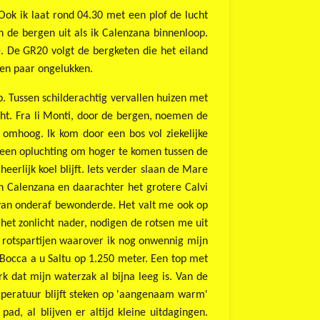
ok ik laat rond 04.30 met een plof de lucht
n de bergen uit als ik Calenzana binnenloop.
. De GR20 volgt de bergketen die het eiland
een paar ongelukken.
p. Tussen schilderachtig vervallen huizen met
ht. Fra li Monti, door de bergen, noemen de
 omhoog. Ik kom door een bos vol ziekelijke
s een opluchting om hoger te komen tussen de
erlijk koel blijft. Iets verder slaan de Mare
an Calenzana en daarachter het grotere Calvi
g van onderaf bewonderde. Het valt me ook op
het zonlicht nader, nodigen de rotsen me uit
r rotspartijen waarover ik nog onwennig mijn
e Bocca a u Saltu op 1.250 meter. Een top met
k dat mijn waterzak al bijna leeg is. Van de
emperatuur blijft steken op 'aangenaam warm'
ad, al blijven er altijd kleine uitdagingen.