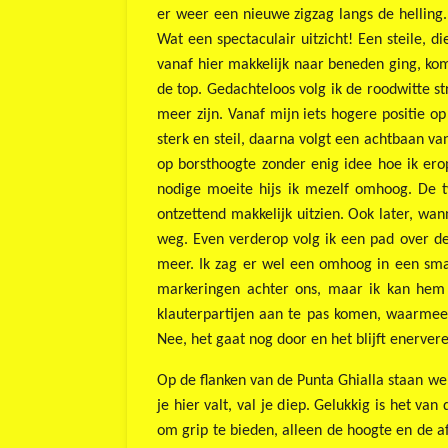
er weer een nieuwe zigzag langs de helling.
Wat een spectaculair uitzicht! Een steile, d
vanaf hier makkelijk naar beneden ging, ko
de top. Gedachteloos volg ik de roodwitte 
meer zijn. Vanaf mijn iets hogere positie o
sterk en steil, daarna volgt een achtbaan va
op borsthoogte zonder enig idee hoe ik er
nodige moeite hijs ik mezelf omhoog. De 
ontzettend makkelijk uitzien. Ook later, wa
weg. Even verderop volg ik een pad over d
meer. Ik zag er wel een omhoog in een sma
markeringen achter ons, maar ik kan hem e
klauterpartijen aan te pas komen, waarmee 
Nee, het gaat nog door en het blijft enerver
Op de flanken van de Punta Ghialla staan we 
je hier valt, val je diep. Gelukkig is het van
om grip te bieden, alleen de hoogte en de 