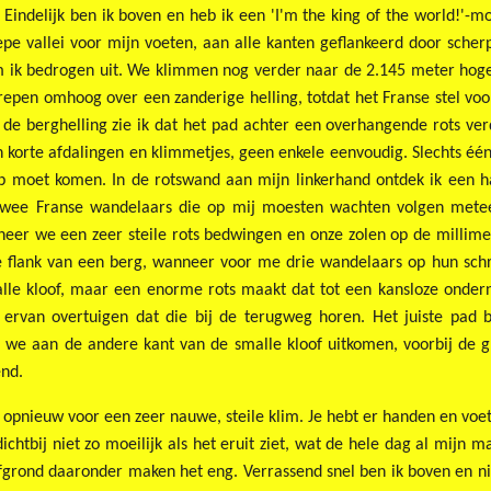
 Eindelijk ben ik boven en heb ik een 'I'm the king of the world!'
iepe vallei voor mijn voeten, aan alle kanten geflankeerd door scher
m ik bedrogen uit. We klimmen nog verder naar de 2.145 meter hoge 
strepen omhoog over een zanderige helling, totdat het Franse stel 
p de berghelling zie ik dat het pad achter een overhangende rots ver
n korte afdalingen en klimmetjes, geen enkele eenvoudig. Slechts één 
op moet komen. In de rotswand aan mijn linkerhand ontdek ik een 
twee Franse wandelaars die op mij moesten wachten volgen metee
nneer we een zeer steile rots bedwingen en onze zolen op de millim
e flank van een berg, wanneer voor me drie wandelaars op hun sch
lle kloof, maar een enorme rots maakt dat tot een kansloze ondern
rvan overtuigen dat die bij de terugweg horen. Het juiste pad b
we aan de andere kant van de smalle kloof uitkomen, voorbij de gr
end.
opnieuw voor een zeer nauwe, steile klim. Je hebt er handen en voete
 dichtbij niet zo moeilijk als het eruit ziet, wat de hele dag al mijn 
afgrond daaronder maken het eng. Verrassend snel ben ik boven en ni