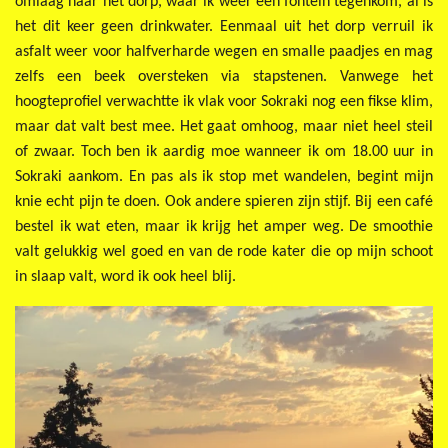
omlaag naar het dorp, waar ik weer een fontein tegenkom, al is
het dit keer geen drinkwater. Eenmaal uit het dorp verruil ik
asfalt weer voor halfverharde wegen en smalle paadjes en mag
zelfs een beek oversteken via stapstenen. Vanwege het
hoogteprofiel verwachtte ik vlak voor Sokraki nog een fikse klim,
maar dat valt best mee. Het gaat omhoog, maar niet heel steil
of zwaar. Toch ben ik aardig moe wanneer ik om 18.00 uur in
Sokraki aankom. En pas als ik stop met wandelen, begint mijn
knie echt pijn te doen. Ook andere spieren zijn stijf. Bij een café
bestel ik wat eten, maar ik krijg het amper weg. De smoothie
valt gelukkig wel goed en van de rode kater die op mijn schoot
in slaap valt, word ik ook heel blij.