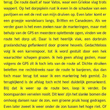
terug. De route daalt af naar Vatos, waar een Griekse vlag trots
wappert. Op het dorpsplein rust ik even in de schaduw van een
paviljoen en eet de rest van mijn druiven op. Even later komt er
een groepje wandelaars langs, Britten en Canadezen. Als we
verder gaan is het even zoeken naar de markeringen, maar met
behulp van de GPS en meerdere oplettende ogen, vinden we de
route het dorp uit. Daar is het heerlijk vlak, een dorbruin
graslandschap geflankeerd door groene heuvels. Gedachteloos
volg ik een karrenspoor, tot ik word gestuit door een hek
waarachter schapen grazen. Ik heb geen afslag gezien, maar
volgens de GPS zit ik toch iets van de route af. Dichte struiken
beletten me rechtstreeks naar de route te banjeren, dus dan
toch maar terug tot waar ik een markering heb gemist. Zo
terugkijkend is de afslag toch echt heel duidelijk gemarkeerd.
Blij dat ik weer op de route ben, loop ik verder. De
boomgaarden vervelen nooit. Dit keer zijn het slanke bomen die
omhoog dansen naar de zon, een groene pruik hoog gedragen.
Even later zweet ik weer onder de zon tussen het hoge riet. Of