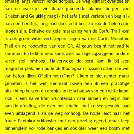
omlaag langs verschillende dorpjes. De weg kijkt uit over zee en
aan de overkant zie ik de glooiende blauwe bergen van
Griekenland Gelukkig mag ik het asfalt snel verlaten en begin ik
aan een heerlijk, lang pad door echt bos. Zo zou de hele route
mogen zijn. Behalve de gele markering van de Corfu Trail kom
ik ook groen-witte verfstrepen regen van de Corfu Mountain
Trail en de roodwitte van een GR. Al gauw begint het pad te
klimmen. En te klimmen. Soms over aardige zigzaggend, andere
keren steil omhoog. Halverwege de berg kom ik bij een
magische plek, een oude olijfboomgaard tussen rotsen die wel
van beton lijken. Of zijn het ruïnes? Ik kom er niet achter, maar
genieten is het wel. Eenmaal boven heb ik een prachtige
uitzicht op bergen en dorpjes.In de schaduw van een witte kapel
klok ik een halve liter vruchtensap naar binnen en begin dan
aan de afdaling, die over het smalle, met rotsen gevulde pad
even uitdagend is als de weg omhoog. De route leidt naar het
fraaie Pantokratorklooster met een gezellig ogend, maar leeg
binnenplein vol rode bankjes en ook hier weer een boom met