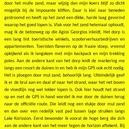
door het mulle zand, maar wijzig dan mijn koers blijf zo dicht
mogelijk bij de imposante kliffen. Daar is klei naar beneden
gestroomd en heeft op het zand een dikke, harde laag gevormd
waarop het goed lopen is. Vlak voor het zand helemaal ophoudt,
mag ik de betonweg op die Agios Georgios inleidt. Het dorp is
een lang lint toeristische winkels, scooterverhuurbedrijven en
appartementen. Toeristen flaneren op de fraaie stoep, vreemd
opkijkend als ik langskom met mijn backpack en mijn trekking
poles. Aan de andere kant van het dorp leidt de markering me
langs een resort de duinen in en heb ik mijn GPS ook echt nodig.
Het is ploegen door mul zand, behoorlijk lang. Uiteindelijk geef
ik er de brui aan en daal af naar het strand, waar het net boven
de vloedlijn nog wel lekker lopen is. Ook hier houdt het strand
op en met de GPS in hand worstel ik me door de duinen terug
naar de officiële route. Die leidt nog een stukje door mul zand
en dan over een redelijk vast pad tussen lage struiken langs
Lake Korission. Eerst bewonder ik vooral de hoge berg die zich
aan de andere kant van het meer tegen de horizon aftekent. Bij