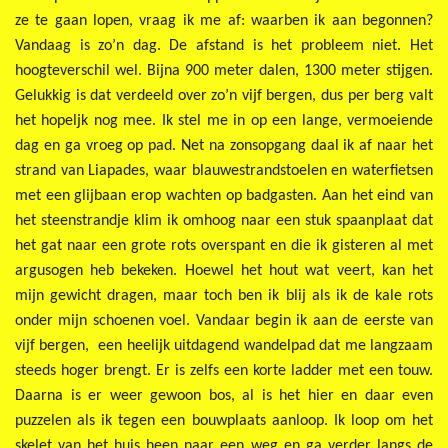
ze te gaan lopen, vraag ik me af: waarben ik aan begonnen?
Vandaag is zo’n dag. De afstand is het probleem niet. Het
hoogteverschil wel. Bijna 900 meter dalen, 1300 meter stijgen.
Gelukkig is dat verdeeld over zo’n vijf bergen, dus per berg valt
het hopeljk nog mee. Ik stel me in op een lange, vermoeiende
dag en ga vroeg op pad. Net na zonsopgang daal ik af naar het
strand van Liapades, waar blauwestrandstoelen en waterfietsen
met een glijbaan erop wachten op badgasten. Aan het eind van
het steenstrandje klim ik omhoog naar een stuk spaanplaat dat
het gat naar een grote rots overspant en die ik gisteren al met
argusogen heb bekeken. Hoewel het hout wat veert, kan het
mijn gewicht dragen, maar toch ben ik blij als ik de kale rots
onder mijn schoenen voel. Vandaar begin ik aan de eerste van
vijf bergen, een heelijk uitdagend wandelpad dat me langzaam
steeds hoger brengt. Er is zelfs een korte ladder met een touw.
Daarna is er weer gewoon bos, al is het hier en daar even
puzzelen als ik tegen een bouwplaats aanloop. Ik loop om het
skelet van het huis heen naar een weg en ga verder langs de