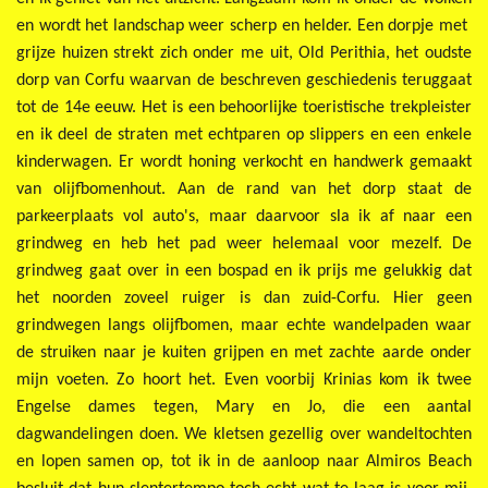
en wordt het landschap weer scherp en helder. Een dorpje met
grijze huizen strekt zich onder me uit, Old Perithia, het oudste
dorp van Corfu waarvan de beschreven geschiedenis teruggaat
tot de 14e eeuw. Het is een behoorlijke toeristische trekpleister
en ik deel de straten met echtparen op slippers en een enkele
kinderwagen. Er wordt honing verkocht en handwerk gemaakt
van olijfbomenhout. Aan de rand van het dorp staat de
parkeerplaats vol auto's, maar daarvoor sla ik af naar een
grindweg en heb het pad weer helemaal voor mezelf. De
grindweg gaat over in een bospad en ik prijs me gelukkig dat
het noorden zoveel ruiger is dan zuid-Corfu. Hier geen
grindwegen langs olijfbomen, maar echte wandelpaden waar
de struiken naar je kuiten grijpen en met zachte aarde onder
mijn voeten. Zo hoort het. Even voorbij Krinias kom ik twee
Engelse dames tegen, Mary en Jo, die een aantal
dagwandelingen doen. We kletsen gezellig over wandeltochten
en lopen samen op, tot ik in de aanloop naar Almiros Beach