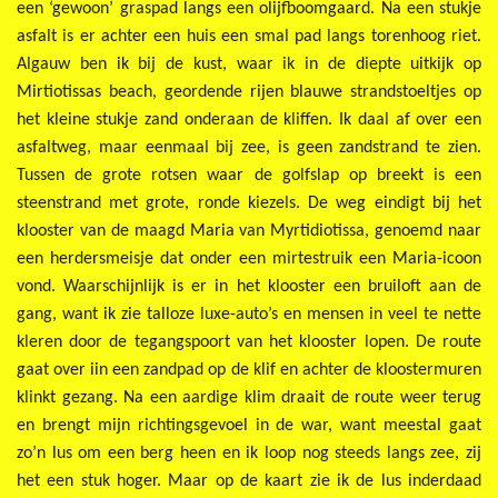
een ‘gewoon’ graspad langs een olijfboomgaard. Na een stukje
asfalt is er achter een huis een smal pad langs torenhoog riet.
Algauw ben ik bij de kust, waar ik in de diepte uitkijk op
Mirtiotissas beach, geordende rijen blauwe strandstoeltjes op
het kleine stukje zand onderaan de kliffen. Ik daal af over een
asfaltweg, maar eenmaal bij zee, is geen zandstrand te zien.
Tussen de grote rotsen waar de golfslap op breekt is een
steenstrand met grote, ronde kiezels. De weg eindigt bij het
klooster van de maagd Maria van Myrtidiotissa, genoemd naar
een herdersmeisje dat onder een mirtestruik een Maria-icoon
vond. Waarschijnlijk is er in het klooster een bruiloft aan de
gang, want ik zie talloze luxe-auto’s en mensen in veel te nette
kleren door de tegangspoort van het klooster lopen. De route
gaat over iin een zandpad op de klif en achter de kloostermuren
klinkt gezang. Na een aardige klim draait de route weer terug
en brengt mijn richtingsgevoel in de war, want meestal gaat
zo’n lus om een berg heen en ik loop nog steeds langs zee, zij
het een stuk hoger. Maar op de kaart zie ik de lus inderdaad