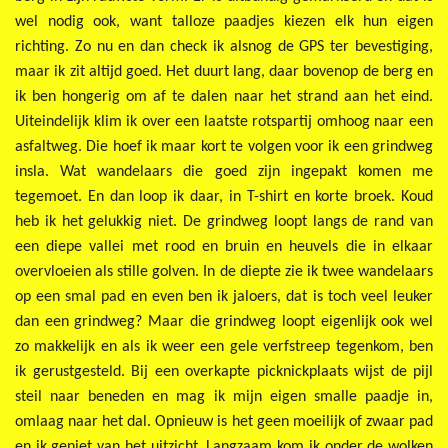
wel nodig ook, want talloze paadjes kiezen elk hun eigen
richting. Zo nu en dan check ik alsnog de GPS ter bevestiging,
maar ik zit altijd goed. Het duurt lang, daar bovenop de berg en
ik ben hongerig om af te dalen naar het strand aan het eind.
Uiteindelijk klim ik over een laatste rotspartij omhoog naar een
asfaltweg. Die hoef ik maar kort te volgen voor ik een grindweg
insla. Wat wandelaars die goed zijn ingepakt komen me
tegemoet. En dan loop ik daar, in T-shirt en korte broek. Koud
heb ik het gelukkig niet. De grindweg loopt langs de rand van
een diepe vallei met rood en bruin en heuvels die in elkaar
overvloeien als stille golven. In de diepte zie ik twee wandelaars
op een smal pad en even ben ik jaloers, dat is toch veel leuker
dan een grindweg? Maar die grindweg loopt eigenlijk ook wel
zo makkelijk en als ik weer een gele verfstreep tegenkom, ben
ik gerustgesteld. Bij een overkapte picknickplaats wijst de pijl
steil naar beneden en mag ik mijn eigen smalle paadje in,
omlaag naar het dal. Opnieuw is het geen moeilijk of zwaar pad
en ik geniet van het uitzicht. Langzaam kom ik onder de wolken