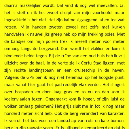
daarna makkelijker wordt. Dat vind ik nog wel meevallen. Ja,
het is steil en ik het zweet druipt van mijn voorhoofd, maar
ingewikkeld is het niet. Het zijn kalme zigzaggend, af en toe wat
rotsen. Mijn handen zweten zoveel dat zelfs met kurken
handvaten ik nauwelijks greep heb op mijn trekking poles. Met
de bandjes om mijn polsen trek ik mezelf meter voor meter
omhoog langs de bergwand. Dan wordt het vlakker en kom ik
bloeiende heide tegen. Bij de ruïne van een oud huis heb ik vrij
uitzicht over de baai. In de verte zie ik Corfu Stad liggen, met
zijn rechte landingsbaan en een cruiseschip in de haven.
Volgens de GPS ben ik nog niet helemaal op het hoogste punt,
maar vanaf hier gaat het pad redelijk vlak verder. Het slingert
over bospaden en door laag gras en zo nu en dan kom ik
koeienvlaaien tegen. Ongemerkt kom ik hoger, of zijn juist de
wolken omlaag gekomen? Het grijs sluit me in tot ik nog maar
honderd meter zicht heb. Ook de berg verandert van karakter,
ik verruil het bos voor een landschap van rots en kale bomen,
berg in zijn rauwste vorm. Er is uitbundig gemarkeerd en dat is