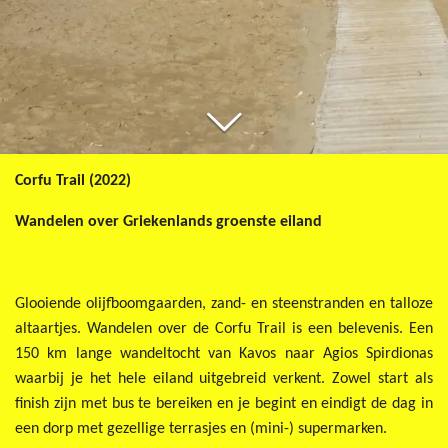
Corfu Trail (2022)
Wandelen over Griekenlands groenste eiland
Glooiende olijfboomgaarden, zand- en steenstranden en talloze
altaartjes. Wandelen over de Corfu Trail is een belevenis. Een
150 km lange wandeltocht van Kavos naar Agios Spirdionas
waarbij je het hele eiland uitgebreid verkent. Zowel start als
finish zijn met bus te bereiken en je begint en eindigt de dag in
een dorp met gezellige terrasjes en (mini-) supermarken.