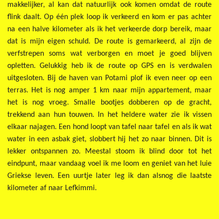
makkelijker, al kan dat natuurlijk ook komen omdat de route
flink daalt. Op één plek loop ik verkeerd en kom er pas achter
na een halve kilometer als ik het verkeerde dorp bereik, maar
dat is mijn eigen schuld. De route is gemarkeerd, al zijn de
verfstrepen soms wat verborgen en moet je goed blijven
opletten. Gelukkig heb ik de route op GPS en is verdwalen
uitgesloten. Bij de haven van Potami plof ik even neer op een
terras. Het is nog amper 1 km naar mijn appartement, maar
het is nog vroeg. Smalle bootjes dobberen op de gracht,
trekkend aan hun touwen. In het heldere water zie ik vissen
elkaar najagen. Een hond loopt van tafel naar tafel en als ik wat
water in een asbak giet, slobbert hij het zo naar binnen. Dit is
lekker ontspannen zo. Meestal stoom ik blind door tot het
eindpunt, maar vandaag voel ik me loom en geniet van het luie
Griekse leven. Een uurtje later leg ik dan alsnog die laatste
kilometer af naar Lefkimmi.