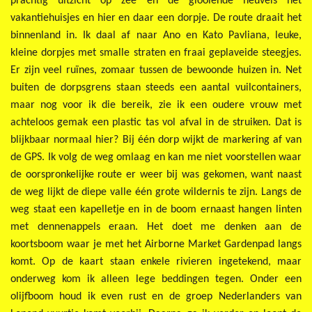
prachtig uitzicht op zee en de glooiende heuvels het
vakantiehuisjes en hier en daar een dorpje. De route draait het
binnenland in. Ik daal af naar Ano en Kato Pavliana, leuke,
kleine dorpjes met smalle straten en fraai geplaveide steegjes.
Er zijn veel ruïnes, zomaar tussen de bewoonde huizen in. Net
buiten de dorpsgrens staan steeds een aantal vuilcontainers,
maar nog voor ik die bereik, zie ik een oudere vrouw met
achteloos gemak een plastic tas vol afval in de struiken. Dat is
blijkbaar normaal hier? Bij één dorp wijkt de markering af van
de GPS. Ik volg de weg omlaag en kan me niet voorstellen waar
de oorspronkelijke route er weer bij was gekomen, want naast
de weg lijkt de diepe valle één grote wildernis te zijn. Langs de
weg staat een kapelletje en in de boom ernaast hangen linten
met dennenappels eraan. Het doet me denken aan de
koortsboom waar je met het Airborne Market Gardenpad langs
komt. Op de kaart staan enkele rivieren ingetekend, maar
onderweg kom ik alleen lege beddingen tegen. Onder een
olijfboom houd ik even rust en de groep Nederlanders van