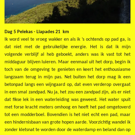
Dag 5 Pelekas - Liapades 21 km
Ik word veel te vroeg wakker en als ik ’s ochtends op pad ga, is
dat niet met de gebruikelijke energie. Het is dat ik mijn
volgende verblijf al heb geboekt, anders was ik vast tot het
middaguur blijven luieren. Maar eenmaal uit het dorp, begin ik
toch van de omgeving te genieten en keert het enthousiasme
langzaam terug in mijn pas. Net buiten het dorp mag ik een
betonpad langs een wijngaard op, dat even verderop overgaat
in een smal zandpad. Nu ja, het zou een zandpad zijn, als er niet
dat fikse lek in een waterleiding was geweest. Het water spuit
met forse kracht meters omhoog en heeft het pad omgetoverd
tot een modderboel. Bovendien is het niet echt een pad, maar
een hindernisbaan van grote hopen aarde. Voorzichtig wandel ik
zonder kletsnat te worden door de waterdamp en beland dan op