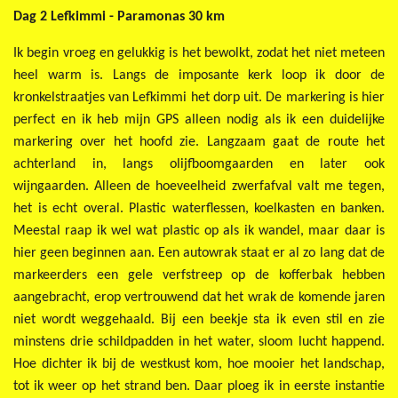
Dag 2 Lefkimmi - Paramonas 30 km
Ik begin vroeg en gelukkig is het bewolkt, zodat het niet meteen
heel warm is. Langs de imposante kerk loop ik door de
kronkelstraatjes van Lefkimmi het dorp uit. De markering is hier
perfect en ik heb mijn GPS alleen nodig als ik een duidelijke
markering over het hoofd zie. Langzaam gaat de route het
achterland in, langs olijfboomgaarden en later ook
wijngaarden. Alleen de hoeveelheid zwerfafval valt me tegen,
het is echt overal. Plastic waterflessen, koelkasten en banken.
Meestal raap ik wel wat plastic op als ik wandel, maar daar is
hier geen beginnen aan. Een autowrak staat er al zo lang dat de
markeerders een gele verfstreep op de kofferbak hebben
aangebracht, erop vertrouwend dat het wrak de komende jaren
niet wordt weggehaald. Bij een beekje sta ik even stil en zie
minstens drie schildpadden in het water, sloom lucht happend.
Hoe dichter ik bij de westkust kom, hoe mooier het landschap,
tot ik weer op het strand ben. Daar ploeg ik in eerste instantie