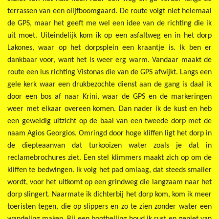
terrassen van een olijfboomgaard. De route volgt niet helemaal
de GPS, maar het geeft me wel een idee van de richting die ik
uit moet. Uiteindelijk kom ik op een asfaltweg en in het dorp
Lakones, waar op het dorpsplein een kraantje is. Ik ben er
dankbaar voor, want het is weer erg warm. Vandaar maakt de
route een lus richting Vistonas die van de GPS afwijkt. Langs een
gele kerk waar een drukbezochte dienst aan de gang is daal ik
door een bos af naar Krini, waar de GPS en de markeringen
weer met elkaar overeen komen. Dan nader ik de kust en heb
een geweldig uitzicht op de baai van een tweede dorp met de
naam Agios Georgios. Omringd door hoge kliffen ligt het dorp in
de diepteaanvan dat turkooizen water zoals je dat in
reclamebrochures ziet. Een stel klimmers maakt zich op om de
kliffen te bedwingen. Ik volg het pad omlaag, dat steeds smaller
wordt, voor het uitkomt op een grindweg die langzaam naar het
dorp slingert. Naarmate ik dichterbij het dorp kom, kom ik meer
toeristen tegen, die op slippers en zo te zien zonder water een