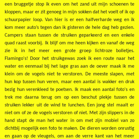
een bruggetje stop ik even om het zand uit mijn schoenen te
kloppen, maar er zit genoeg in mijn sokken dat het voelt of ik op
schuurpapier loop. Van hier is er een halfverharde weg en ik
kom meer auto’s tegen dan ik gisteren de hele dag heb gezien.
Campers staan tussen de struiken geparkeerd en een enkele
quad raast voorbij. Ik blijf om me heen kijken en vanaf de weg
zie ik in het meer een grote groep lichtroze bolletjes.
Flamingo's! Door het struikgewas zoek ik een route naar het
water en eenmaal bij het lage gras aan de oever maak ik me
klein om de vogels niet te verstoren. De meeste slapen, met
hun kop tussen hun veren, maar een aantal is wakker en druk
bezig hun verenkleed te poetsen. Ik maak een aantal foto's en
trek me daarna terug om op een beschut plekje tussen de
struiken lekker uit de wind te lunchen. Een jong stel maalt er
niet om of ze de vogels verstoren of niet. Met zijn slippers in de
hand stapt de man het water in om met zijn mobiel van zo
dichtbij mogelijk een foto te maken. De dieren worden onrustig
en gaan op de vleugels, om aan de verre kant van het meer