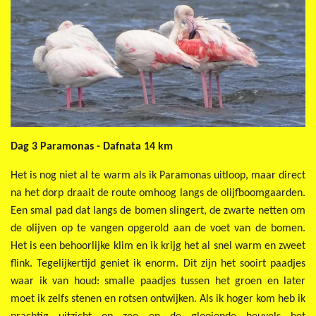
Dag 3 Paramonas - Dafnata 14 km
Het is nog niet al te warm als ik Paramonas uitloop, maar direct
na het dorp draait de route omhoog langs de olijfboomgaarden.
Een smal pad dat langs de bomen slingert, de zwarte netten om
de olijven op te vangen opgerold aan de voet van de bomen.
Het is een behoorlijke klim en ik krijg het al snel warm en zweet
flink. Tegelijkertijd geniet ik enorm. Dit zijn het sooirt paadjes
waar ik van houd: smalle paadjes tussen het groen en later
moet ik zelfs stenen en rotsen ontwijken. Als ik hoger kom heb ik