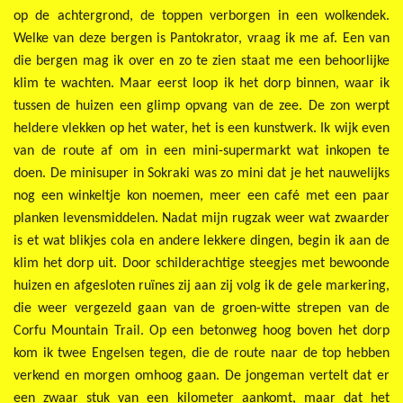
op de achtergrond, de toppen verborgen in een wolkendek.
Welke van deze bergen is Pantokrator, vraag ik me af. Een van
die bergen mag ik over en zo te zien staat me een behoorlijke
klim te wachten. Maar eerst loop ik het dorp binnen, waar ik
tussen de huizen een glimp opvang van de zee. De zon werpt
heldere vlekken op het water, het is een kunstwerk. Ik wijk even
van de route af om in een mini-supermarkt wat inkopen te
doen. De minisuper in Sokraki was zo mini dat je het nauwelijks
nog een winkeltje kon noemen, meer een café met een paar
planken levensmiddelen. Nadat mijn rugzak weer wat zwaarder
is et wat blikjes cola en andere lekkere dingen, begin ik aan de
klim het dorp uit. Door schilderachtige steegjes met bewoonde
huizen en afgesloten ruïnes zij aan zij volg ik de gele markering,
die weer vergezeld gaan van de groen-witte strepen van de
Corfu Mountain Trail. Op een betonweg hoog boven het dorp
kom ik twee Engelsen tegen, die de route naar de top hebben
verkend en morgen omhoog gaan. De jongeman vertelt dat er
een zwaar stuk van een kilometer aankomt, maar dat het