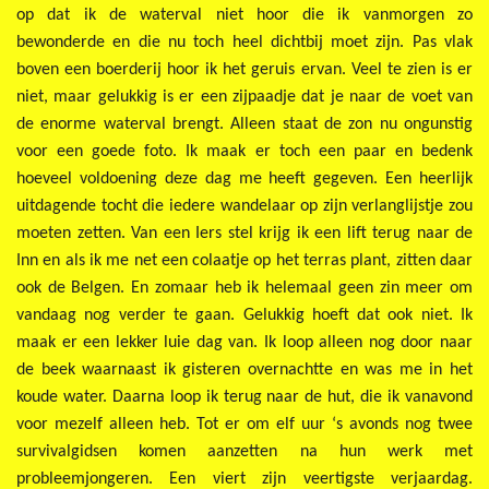
op dat ik de waterval niet hoor die ik vanmorgen zo
bewonderde en die nu toch heel dichtbij moet zijn. Pas vlak
boven een boerderij hoor ik het geruis ervan. Veel te zien is er
niet, maar gelukkig is er een zijpaadje dat je naar de voet van
de enorme waterval brengt. Alleen staat de zon nu ongunstig
voor een goede foto. Ik maak er toch een paar en bedenk
hoeveel voldoening deze dag me heeft gegeven. Een heerlijk
uitdagende tocht die iedere wandelaar op zijn verlanglijstje zou
moeten zetten. Van een Iers stel krijg ik een lift terug naar de
Inn en als ik me net een colaatje op het terras plant, zitten daar
ook de Belgen. En zomaar heb ik helemaal geen zin meer om
vandaag nog verder te gaan. Gelukkig hoeft dat ook niet. Ik
maak er een lekker luie dag van. Ik loop alleen nog door naar
de beek waarnaast ik gisteren overnachtte en was me in het
koude water. Daarna loop ik terug naar de hut, die ik vanavond
voor mezelf alleen heb. Tot er om elf uur ‘s avonds nog twee
survivalgidsen komen aanzetten na hun werk met
probleemjongeren. Een viert zijn veertigste verjaardag.