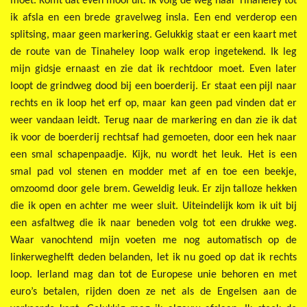
moet. Komt dat even mooi uit. Ik volg de weg naar Tinaheley tot
ik afsla en een brede gravelweg insla. Een end verderop een
splitsing, maar geen markering. Gelukkig staat er een kaart met
de route van de Tinaheley loop walk erop ingetekend. Ik leg
mijn gidsje ernaast en zie dat ik rechtdoor moet. Even later
loopt de grindweg dood bij een boerderij. Er staat een pijl naar
rechts en ik loop het erf op, maar kan geen pad vinden dat er
weer vandaan leidt. Terug naar de markering en dan zie ik dat
ik voor de boerderij rechtsaf had gemoeten, door een hek naar
een smal schapenpaadje. Kijk, nu wordt het leuk. Het is een
smal pad vol stenen en modder met af en toe een beekje,
omzoomd door gele brem. Geweldig leuk. Er zijn talloze hekken
die ik open en achter me weer sluit. Uiteindelijk kom ik uit bij
een asfaltweg die ik naar beneden volg tot een drukke weg.
Waar vanochtend mijn voeten me nog automatisch op de
linkerweghelft deden belanden, let ik nu goed op dat ik rechts
loop. Ierland mag dan tot de Europese unie behoren en met
euro’s betalen, rijden doen ze net als de Engelsen aan de