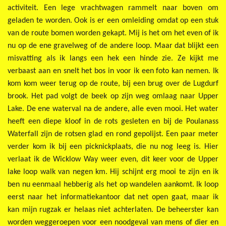
activiteit. Een lege vrachtwagen rammelt naar boven om
geladen te worden. Ook is er een omleiding omdat op een stuk
van de route bomen worden gekapt. Mij is het om het even of ik
nu op de ene gravelweg of de andere loop. Maar dat blijkt een
misvatting als ik langs een hek een hinde zie. Ze kijkt me
verbaast aan en snelt het bos in voor ik een foto kan nemen. Ik
kom kom weer terug op de route, bij een brug over de Lugdurf
brook. Het pad volgt de beek op zijn weg omlaag naar Upper
Lake. De ene waterval na de andere, alle even mooi. Het water
heeft een diepe kloof in de rots gesleten en bij de Poulanass
Waterfall zijn de rotsen glad en rond gepolijst. Een paar meter
verder kom ik bij een picknickplaats, die nu nog leeg is. Hier
verlaat ik de Wicklow Way weer even, dit keer voor de Upper
lake loop walk van negen km. Hij schijnt erg mooi te zijn en ik
ben nu eenmaal hebberig als het op wandelen aankomt. Ik loop
eerst naar het informatiekantoor dat net open gaat, maar ik
kan mijn rugzak er helaas niet achterlaten. De beheerster kan
worden weggeroepen voor een noodgeval van mens of dier en