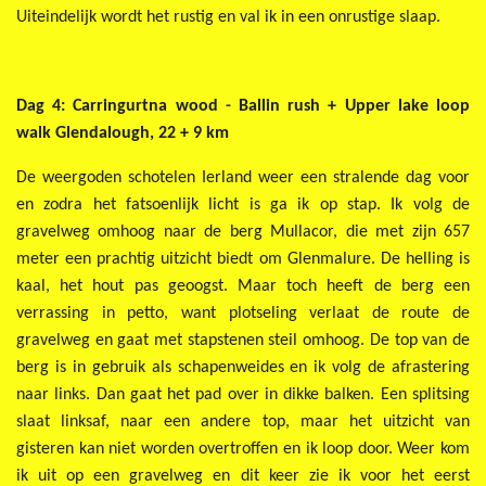
Uiteindelijk wordt het rustig en val ik in een onrustige slaap.
Dag 4: Carringurtna wood - Ballin rush + Upper lake loop
walk Glendalough, 22 + 9 km
De weergoden schotelen Ierland weer een stralende dag voor
en zodra het fatsoenlijk licht is ga ik op stap. Ik volg de
gravelweg omhoog naar de berg Mullacor, die met zijn 657
meter een prachtig uitzicht biedt om Glenmalure. De helling is
kaal, het hout pas geoogst. Maar toch heeft de berg een
verrassing in petto, want plotseling verlaat de route de
gravelweg en gaat met stapstenen steil omhoog. De top van de
berg is in gebruik als schapenweides en ik volg de afrastering
naar links. Dan gaat het pad over in dikke balken. Een splitsing
slaat linksaf, naar een andere top, maar het uitzicht van
gisteren kan niet worden overtroffen en ik loop door. Weer kom
ik uit op een gravelweg en dit keer zie ik voor het eerst