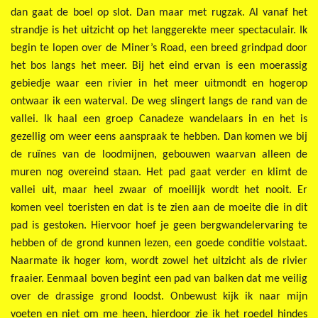
dan gaat de boel op slot. Dan maar met rugzak. Al vanaf het
strandje is het uitzicht op het langgerekte meer spectaculair. Ik
begin te lopen over de Miner’s Road, een breed grindpad door
het bos langs het meer. Bij het eind ervan is een moerassig
gebiedje waar een rivier in het meer uitmondt en hogerop
ontwaar ik een waterval. De weg slingert langs de rand van de
vallei. Ik haal een groep Canadeze wandelaars in en het is
gezellig om weer eens aanspraak te hebben. Dan komen we bij
de ruïnes van de loodmijnen, gebouwen waarvan alleen de
muren nog overeind staan. Het pad gaat verder en klimt de
vallei uit, maar heel zwaar of moeilijk wordt het nooit. Er
komen veel toeristen en dat is te zien aan de moeite die in dit
pad is gestoken. Hiervoor hoef je geen bergwandelervaring te
hebben of de grond kunnen lezen, een goede conditie volstaat.
Naarmate ik hoger kom, wordt zowel het uitzicht als de rivier
fraaier. Eenmaal boven begint een pad van balken dat me veilig
over de drassige grond loodst. Onbewust kijk ik naar mijn
voeten en niet om me heen, hierdoor zie ik het roedel hindes