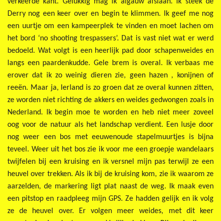
verkeerde kant. Gelukkig mag ik algauw afslaan. Ik steek de
Derry nog een keer over en begin te klimmen. Ik geef me nog
een uurtje om een kampeerplek te vinden en moet lachen om
het bord ‘no shooting trespassers’. Dat is vast niet wat er werd
bedoeld. Wat volgt is een heerlijk pad door schapenweides en
langs een paardenkudde. Gele brem is overal. Ik verbaas me
erover dat ik zo weinig dieren zie, geen hazen , konijnen of
reeën. Maar ja, Ierland is zo groen dat ze overal kunnen zitten,
ze worden niet richting de akkers en weides gedwongen zoals in
Nederland. Ik begin moe te worden en heb niet meer zoveel
oog voor de natuur als het landschap verdient. Een lusje door
nog weer een bos met eeuwenoude stapelmuurtjes is bijna
teveel. Weer uit het bos zie ik voor me een groepje wandelaars
twijfelen bij een kruising en ik versnel mijn pas terwijl ze een
heuvel over trekken. Als ik bij de kruising kom, zie ik waarom ze
aarzelden, de markering ligt plat naast de weg. Ik maak even
een pitstop en raadpleeg mijn GPS. Ze hadden gelijk en ik volg
ze de heuvel over. Er volgen meer weides, met dit keer