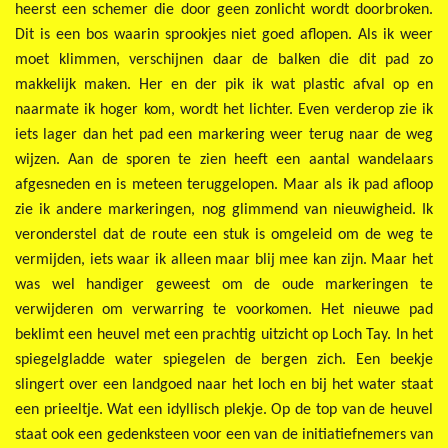
heerst een schemer die door geen zonlicht wordt doorbroken.
Dit is een bos waarin sprookjes niet goed aflopen. Als ik weer
moet klimmen, verschijnen daar de balken die dit pad zo
makkelijk maken. Her en der pik ik wat plastic afval op en
naarmate ik hoger kom, wordt het lichter. Even verderop zie ik
iets lager dan het pad een markering weer terug naar de weg
wijzen. Aan de sporen te zien heeft een aantal wandelaars
afgesneden en is meteen teruggelopen. Maar als ik pad afloop
zie ik andere markeringen, nog glimmend van nieuwigheid. Ik
veronderstel dat de route een stuk is omgeleid om de weg te
vermijden, iets waar ik alleen maar blij mee kan zijn. Maar het
was wel handiger geweest om de oude markeringen te
verwijderen om verwarring te voorkomen. Het nieuwe pad
beklimt een heuvel met een prachtig uitzicht op Loch Tay. In het
spiegelgladde water spiegelen de bergen zich. Een beekje
slingert over een landgoed naar het loch en bij het water staat
een prieeltje. Wat een idyllisch plekje. Op de top van de heuvel
staat ook een gedenksteen voor een van de initiatiefnemers van