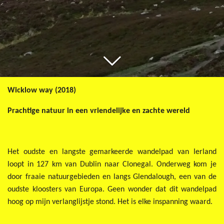
Wicklow way (2018)
Prachtige natuur in een vriendelijke en zachte wereld
Het oudste en langste gemarkeerde wandelpad van Ierland
loopt in 127 km van Dublin naar Clonegal. Onderweg kom je
door fraaie natuurgebieden en langs Glendalough, een van de
oudste kloosters van Europa. Geen wonder dat dit wandelpad
hoog op mijn verlanglijstje stond. Het is elke inspanning waard.