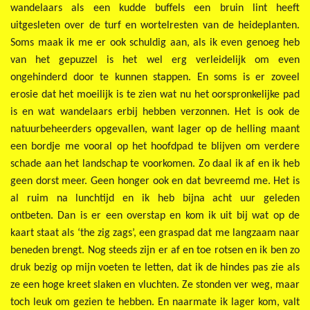
wandelaars als een kudde buffels een bruin lint heeft
uitgesleten over de turf en wortelresten van de heideplanten.
Soms maak ik me er ook schuldig aan, als ik even genoeg heb
van het gepuzzel is het wel erg verleidelijk om even
ongehinderd door te kunnen stappen. En soms is er zoveel
erosie dat het moeilijk is te zien wat nu het oorspronkelijke pad
is en wat wandelaars erbij hebben verzonnen. Het is ook de
natuurbeheerders opgevallen, want lager op de helling maant
een bordje me vooral op het hoofdpad te blijven om verdere
schade aan het landschap te voorkomen. Zo daal ik af en ik heb
geen dorst meer. Geen honger ook en dat bevreemd me. Het is
al ruim na lunchtijd en ik heb bijna acht uur geleden
ontbeten.
Dan is er een overstap en kom ik uit bij wat op de
kaart staat als ‘the zig zags’, een graspad dat me langzaam naar
beneden brengt. Nog steeds zijn er af en toe rotsen en ik ben zo
druk bezig op mijn voeten te letten, dat ik de hindes pas zie als
ze een hoge kreet slaken en vluchten. Ze stonden ver weg, maar
toch leuk om gezien te hebben. En naarmate ik lager kom, valt