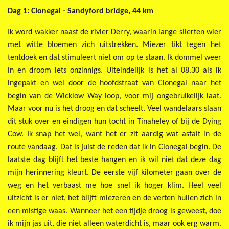
Dag 1: Clonegal - Sandyford bridge, 44 km
Ik word wakker naast de rivier Derry, waarin lange slierten wier
met witte bloemen zich uitstrekken. Miezer tikt tegen het
tentdoek en dat stimuleert niet om op te staan. Ik dommel weer
in en droom iets onzinnigs. Uiteindelijk is het al 08.30 als ik
ingepakt en wel door de hoofdstraat van Clonegal naar het
begin van de Wicklow Way loop, voor mij ongebruikelijk laat.
Maar voor nu is het droog en dat scheelt. Veel wandelaars slaan
dit stuk over en eindigen hun tocht in Tinaheley of bij de Dying
Cow. Ik snap het wel, want het er zit aardig wat asfalt in de
route vandaag. Dat is juist de reden dat ik in Clonegal begin. De
laatste dag blijft het beste hangen en ik wil niet dat deze dag
mijn herinnering kleurt. De eerste vijf kilometer gaan over de
weg en het verbaast me hoe snel ik hoger klim. Heel veel
uitzicht is er niet, het blijft miezeren en de verten hullen zich in
een mistige waas. Wanneer het een tijdje droog is geweest, doe
ik mijn jas uit, die niet alleen waterdicht is, maar ook erg warm.