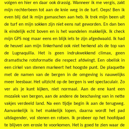
volgen en hier en daar ook drassig. Wanneer ik me vergis, zakt
mijn rechterbeen tot aan de knie weg in de turf. Oeps! Ben ik
even blij dat ik mijn gamaschen aan heb. Ik trek mijn been uit
de turf en mijn sokken zijn niet eens nat geworden. En dan ben
ik eindelijk echt boven en is het wandelen makkelijk.
Ik check
mijn GPS nog maar eens en blijk iets te zijn afgedwaald. Ik had
de heuvel aan mijn linkerhand ook niet herkend als de top van
de Lugnaquilla. Het is geen indrukwekkend climax, geen
dramatische rotsformatie die respect afdwingt. Een obelisk in
een cirkel van stenen markeert het hoogste punt. De plaquette
met de namen van de bergen in de omgeving is nauwelijks
meer leesbaar. Het uitzicht op de bergen is wel spectaculair. Zo
ver als je kunt kijken, niet normaal. Aan de ene kant een
mozaïek van bergen, aan de andere de beschaving van in nette
vakjes verdeeld land. Na een tijdje begin ik aan de terugweg.
Aanvankelijk is het makkelijk lopen, daarna wordt het pad
uitdagender, vol stenen en rotsen. Ik probeer op het hoofdpad
te blijven om erosie te voorkomen. Het is goed te zien waar de