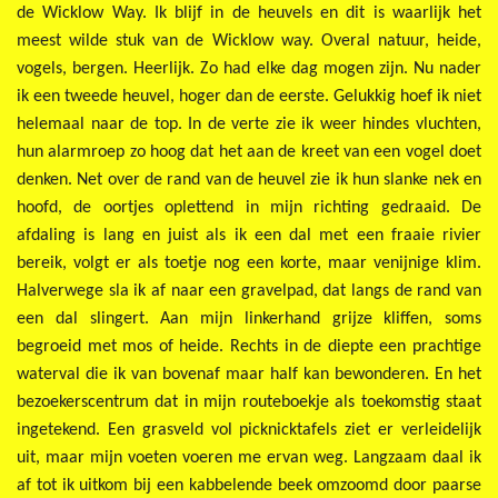
de Wicklow Way. Ik blijf in de heuvels en dit is waarlijk het
meest wilde stuk van de Wicklow way. Overal natuur, heide,
vogels, bergen. Heerlijk. Zo had elke dag mogen zijn. Nu nader
ik een tweede heuvel, hoger dan de eerste. Gelukkig hoef ik niet
helemaal naar de top. In de verte zie ik weer hindes vluchten,
hun alarmroep zo hoog dat het aan de kreet van een vogel doet
denken. Net over de rand van de heuvel zie ik hun slanke nek en
hoofd, de oortjes oplettend in mijn richting gedraaid. De
afdaling is lang en juist als ik een dal met een fraaie rivier
bereik, volgt er als toetje nog een korte, maar venijnige klim.
Halverwege sla ik af naar een gravelpad, dat langs de rand van
een dal slingert. Aan mijn linkerhand grijze kliffen, soms
begroeid met mos of heide. Rechts in de diepte een prachtige
waterval die ik van bovenaf maar half kan bewonderen. En het
bezoekerscentrum dat in mijn routeboekje als toekomstig staat
ingetekend. Een grasveld vol picknicktafels ziet er verleidelijk
uit, maar mijn voeten voeren me ervan weg. Langzaam daal ik
af tot ik uitkom bij een kabbelende beek omzoomd door paarse