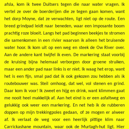
afsla, kom ik twee Duitsers tegen die naar water vragen. Ik
vertel ze over de boerderijen die ze tegen gaan komen, want
het dorp Moyne, dat ze verwachten, ligt niet op de route. Een
breed grindpad leidt naar beneden, waar een imposante boom
prachtig roze bloeit. Langs het pad beginnen beekjes te stromen
die samenkomen in een rivier waarvan ik alleen het bruisende
water hoor. Ik kom uit op een weg en steek de Ow River over.
Aan de andere kant twijfel ik even. De markering staat voorbij
de kruising bijna helemaal verborgen door groene struiken,
maar een ander pad naar links is er niet. Ik waag het erop, want
het is een fijn, smal pad dat ik ook gekozen zou hebben als ik
routebouwer was. Steil omhoog, dat wel, vol stenen en grind.
Daar kom ik voor! Ik zweet en hijg en drink, want klimmen gaat
me nooit heel makkelijk af. Aan het eind is er een asfaltweg en
gelukkig ook weer een markering. En net heb ik de rubberen
doppen op mijn trekkingpoles gedaan, of ze mogen er alweer
af. Ik verlaat de weg voor een heerlijk pittige klim naar
Carrickashane mountain, waar ook de Murtagh-hut ligt. Hier