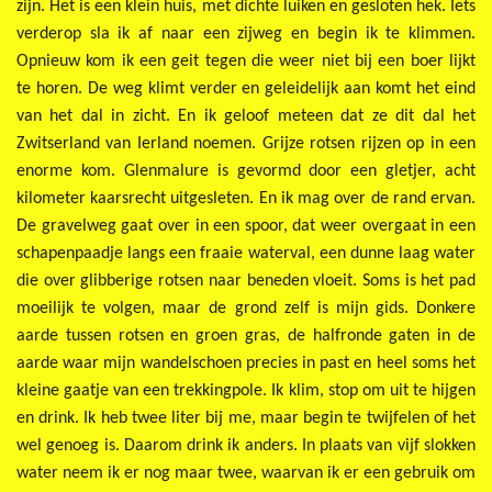
zijn. Het is een klein huis, met dichte luiken en gesloten hek. Iets
verderop sla ik af naar een zijweg en begin ik te klimmen.
Opnieuw kom ik een geit tegen die weer niet bij een boer lijkt
te horen. De weg klimt verder en geleidelijk aan komt het eind
van het dal in zicht. En ik geloof meteen dat ze dit dal het
Zwitserland van Ierland noemen. Grijze rotsen rijzen op in een
enorme kom. Glenmalure is gevormd door een gletjer, acht
kilometer kaarsrecht uitgesleten. En ik mag over de rand ervan.
De gravelweg gaat over in een spoor, dat weer overgaat in een
schapenpaadje langs een fraaie waterval, een dunne laag water
die over glibberige rotsen naar beneden vloeit. Soms is het pad
moeilijk te volgen, maar de grond zelf is mijn gids. Donkere
aarde tussen rotsen en groen gras, de halfronde gaten in de
aarde waar mijn wandelschoen precies in past en heel soms het
kleine gaatje van een trekkingpole. Ik klim, stop om uit te hijgen
en drink. Ik heb twee liter bij me, maar begin te twijfelen of het
wel genoeg is. Daarom drink ik anders. In plaats van vijf slokken
water neem ik er nog maar twee, waarvan ik er een gebruik om