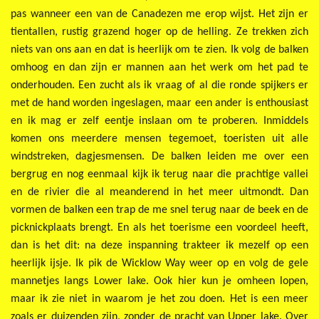
pas wanneer een van de Canadezen me erop wijst. Het zijn er
tientallen, rustig grazend hoger op de helling. Ze trekken zich
niets van ons aan en dat is heerlijk om te zien. Ik volg de balken
omhoog en dan zijn er mannen aan het werk om het pad te
onderhouden. Een zucht als ik vraag of al die ronde spijkers er
met de hand worden ingeslagen, maar een ander is enthousiast
en ik mag er zelf eentje inslaan om te proberen. Inmiddels
komen ons meerdere mensen tegemoet, toeristen uit alle
windstreken, dagjesmensen. De balken leiden me over een
bergrug en nog eenmaal kijk ik terug naar die prachtige vallei
en de rivier die al meanderend in het meer uitmondt. Dan
vormen de balken een trap de me snel terug naar de beek en de
picknickplaats brengt. En als het toerisme een voordeel heeft,
dan is het dit: na deze inspanning trakteer ik mezelf op een
heerlijk ijsje.
Ik pik de Wicklow Way weer op en volg de gele
mannetjes langs Lower lake. Ook hier kun je omheen lopen,
maar ik zie niet in waarom je het zou doen. Het is een meer
zoals er duizenden zijn, zonder de pracht van Upper lake. Over