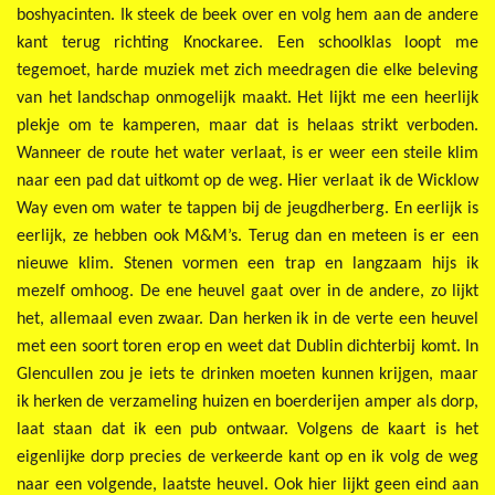
boshyacinten. Ik steek de beek over en volg hem aan de andere
kant terug richting Knockaree. Een schoolklas loopt me
tegemoet, harde muziek met zich meedragen die elke beleving
van het landschap onmogelijk maakt. Het lijkt me een heerlijk
plekje om te kamperen, maar dat is helaas strikt verboden.
Wanneer de route het water verlaat, is er weer een steile klim
naar een pad dat uitkomt op de weg. Hier verlaat ik de Wicklow
Way even om water te tappen bij de jeugdherberg. En eerlijk is
eerlijk, ze hebben ook M&M’s. Terug dan en meteen is er een
nieuwe klim. Stenen vormen een trap en langzaam hijs ik
mezelf omhoog. De ene heuvel gaat over in de andere, zo lijkt
het, allemaal even zwaar. Dan herken ik in de verte een heuvel
met een soort toren erop en weet dat Dublin dichterbij komt. In
Glencullen zou je iets te drinken moeten kunnen krijgen, maar
ik herken de verzameling huizen en boerderijen amper als dorp,
laat staan dat ik een pub ontwaar. Volgens de kaart is het
eigenlijke dorp precies de verkeerde kant op en ik volg de weg
naar een volgende, laatste heuvel. Ook hier lijkt geen eind aan