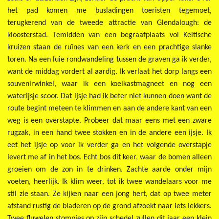
het pad komen me busladingen toeristen tegemoet,
terugkerend van de tweede attractie van Glendalough: de
kloosterstad. Temidden van een begraafplaats vol Keltische
kruizen staan de ruïnes van een kerk en een prachtige slanke
toren. Na een luie rondwandeling tussen de graven ga ik verder,
want de middag vordert al aardig. Ik verlaat het dorp langs een
souvenirwinkel, waar ik een koelkastmagneet en nog een
waterijsje scoor. Dat ijsje had ik beter niet kunnen doen want de
route begint meteen te klimmen en aan de andere kant van een
weg is een overstapte. Probeer dat maar eens met een zware
rugzak, in een hand twee stokken en in de andere een ijsje. Ik
eet het ijsje op voor ik verder ga en het volgende overstapje
levert me af in het bos. Echt bos dit keer, waar de bomen alleen
groeien om de zon in te drinken. Zachte aarde onder mijn
voeten, heerlijk. Ik klim weer, tot ik twee wandelaars voor me
stil zie staan. Ze kijken naar een jong hert, dat op twee meter
afstand rustig de bladeren op de grond afzoekt naar iets lekkers.
Twee fluwelen stompjes op zijn schedel zullen dit jaar een klein