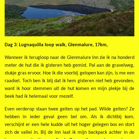
Dag 3: Lugnaquilla loop walk, Glenmalure, 17km,
Wanneer ik terugloop naar de Glenmalure Inn zie ik na honderd
meter de hut die ik gisteren heb gemist. Pal aan de gravelweg,
stukje gras ervoor. Hoe ik die voorbij gelopen kan zijn, is me een
raadsel. Toch ben ik blij dat ik hem gisteren niet heb gevonden,
want ik hoor stemmen uit de hut komen en mijn plekje bij de
beek had ik helemaal voor mezelf.
Even verderop staan twee geiten op het pad. Wilde geiten? Ze
hebben in ieder geval geen bel om. Als ik dichtbij kom,
verschijnt er een hele kudde uit het hoger gelegen bos en stort
zich de vallei in.
Bij de Inn laat ik mijn backpack achter in de