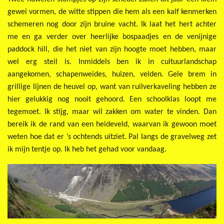
gewei vormen, de witte stippen die hem als een kalf kenmerken
schemeren nog door zijn bruine vacht.
Ik laat het hert achter
me en ga verder over heerlijke bospaadjes en de venijnige
paddock hill, die het niet van zijn hoogte moet hebben, maar
wel erg steil is. Inmiddels ben ik in cultuurlandschap
aangekomen, schapenweides, huizen, velden. Gele brem in
grillige lijnen de heuvel op, want van ruilverkaveling hebben ze
hier gelukkig nog nooit gehoord. Een schoolklas loopt me
tegemoet. Ik stijg, maar wil zakken om water te vinden. Dan
bereik ik de rand van een heideveld, waarvan ik gewoon moet
weten hoe dat er ’s ochtends uitziet. Pal langs de gravelweg zet
ik mijn tentje op. Ik heb het gehad voor vandaag.