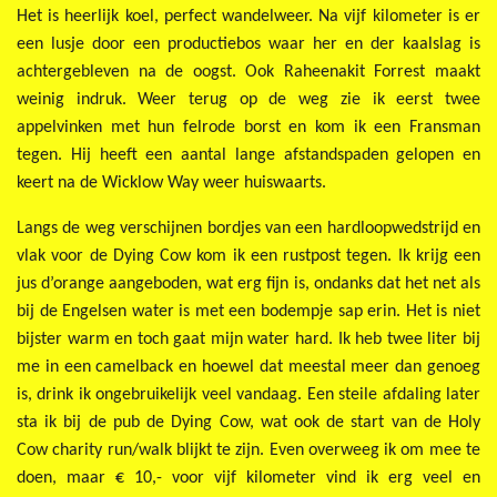
Het is heerlijk koel, perfect wandelweer. Na vijf kilometer is er
een lusje door een productiebos waar her en der kaalslag is
achtergebleven na de oogst. Ook Raheenakit Forrest maakt
weinig indruk. Weer terug op de weg zie ik eerst twee
appelvinken met hun felrode borst en kom ik een Fransman
tegen. Hij heeft een aantal lange afstandspaden gelopen en
keert na de Wicklow Way weer huiswaarts.
Langs de weg verschijnen bordjes van een hardloopwedstrijd en
vlak voor de Dying Cow kom ik een rustpost tegen. Ik krijg een
jus d’orange aangeboden, wat erg fijn is, ondanks dat het net als
bij de Engelsen water is met een bodempje sap erin. Het is niet
bijster warm en toch gaat mijn water hard. Ik heb twee liter bij
me in een camelback en hoewel dat meestal meer dan genoeg
is, drink ik ongebruikelijk veel vandaag. Een steile afdaling later
sta ik bij de pub de Dying Cow, wat ook de start van de Holy
Cow charity run/walk blijkt te zijn. Even overweeg ik om mee te
doen, maar € 10,- voor vijf kilometer vind ik erg veel en