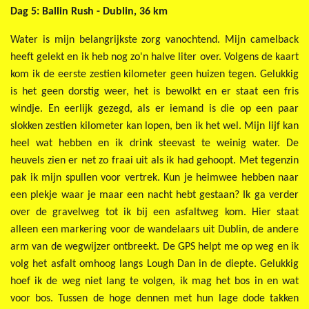
Dag 5: Ballin Rush - Dublin, 36 km
Water is mijn belangrijkste zorg vanochtend. Mijn camelback
heeft gelekt en ik heb nog zo'n halve liter over. Volgens de kaart
kom ik de eerste zestien kilometer geen huizen tegen. Gelukkig
is het geen dorstig weer, het is bewolkt en er staat een fris
windje. En eerlijk gezegd, als er iemand is die op een paar
slokken zestien kilometer kan lopen, ben ik het wel. Mijn lijf kan
heel wat hebben en ik drink steevast te weinig water. De
heuvels zien er net zo fraai uit als ik had gehoopt. Met tegenzin
pak ik mijn spullen voor vertrek. Kun je heimwee hebben naar
een plekje waar je maar een nacht hebt gestaan? Ik ga verder
over de gravelweg tot ik bij een asfaltweg kom. Hier staat
alleen een markering voor de wandelaars uit Dublin, de andere
arm van de wegwijzer ontbreekt. De GPS helpt me op weg en ik
volg het asfalt omhoog langs Lough Dan in de diepte. Gelukkig
hoef ik de weg niet lang te volgen, ik mag het bos in en wat
voor bos. Tussen de hoge dennen met hun lage dode takken