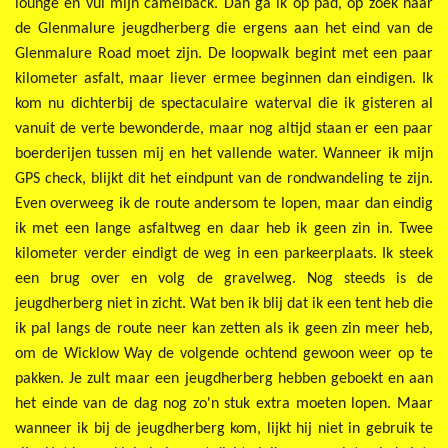
lounge en vul mijn camelback. Dan ga ik op pad, op zoek naar
de Glenmalure jeugdherberg die ergens aan het eind van de
Glenmalure Road moet zijn. De loopwalk begint met een paar
kilometer asfalt, maar liever ermee beginnen dan eindigen. Ik
kom nu dichterbij de spectaculaire waterval die ik gisteren al
vanuit de verte bewonderde, maar nog altijd staan er een paar
boerderijen tussen mij en het vallende water. Wanneer ik mijn
GPS check, blijkt dit het eindpunt van de rondwandeling te zijn.
Even overweeg ik de route andersom te lopen, maar dan eindig
ik met een lange asfaltweg en daar heb ik geen zin in. Twee
kilometer verder eindigt de weg in een parkeerplaats. Ik steek
een brug over en volg de gravelweg. Nog steeds is de
jeugdherberg niet in zicht. Wat ben ik blij dat ik een tent heb die
ik pal langs de route neer kan zetten als ik geen zin meer heb,
om de Wicklow Way de volgende ochtend gewoon weer op te
pakken. Je zult maar een jeugdherberg hebben geboekt en aan
het einde van de dag nog zo'n stuk extra moeten lopen. Maar
wanneer ik bij de jeugdherberg kom, lijkt hij niet in gebruik te