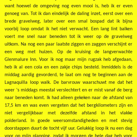
want hoewel de omgeving nog even mooi is, heb ik er even
genoeg van. Tot ik dan eindelijk de daling inzet, eerst over een
brede gravelweg, later over een smal bospad dat ik bijna
voorbij loop omdat ik het niet verwacht. Een lang lint balken
voert me snel naar beneden tot ik weer op de gravelweg
uitkom. Na nog een paar laatste ziggen en zaggen verschijnt er
een weg met huizen. Op de kruising de langverwachte
Glenmalure Inn. Voor ik nog maar mijn rugzak heb afgedaan,
heb ik al een cola en een zakje chips besteld. Inmiddels is de
middag aardig gevorderd, te laat om nog te beginnen aan de
Lagnaquilla loop walk. De barvrouw waarschuwt me dat het
weer ‘s middags meestal verslechtert en er mist vanaf de berg
naar beneden komt. Ik had alleen gekeken naar de afstand van
17,5 km en was even vergeten dat het bergkilometers zijn en
niet vergelijkbaar met dezelfde afstand in het vlakke
polderland. In goede weersomstandigheden en met stevig
doorstappen duurt de tocht vijf uur. Gelukkig loop ik nu een dag
voor op mijn planning, zodat ik morgen de hele dag heb voor