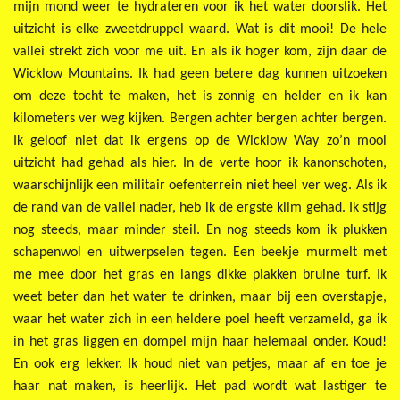
mijn mond weer te hydrateren voor ik het water doorslik. Het
uitzicht is elke zweetdruppel waard. Wat is dit mooi! De hele
vallei strekt zich voor me uit. En als ik hoger kom, zijn daar de
Wicklow Mountains. Ik had geen betere dag kunnen uitzoeken
om deze tocht te maken, het is zonnig en helder en ik kan
kilometers ver weg kijken. Bergen achter bergen achter bergen.
Ik geloof niet dat ik ergens op de Wicklow Way zo’n mooi
uitzicht had gehad als hier.
In de verte hoor ik kanonschoten,
waarschijnlijk een militair oefenterrein niet heel ver weg. Als ik
de rand van de vallei nader, heb ik de ergste klim gehad. Ik stijg
nog steeds, maar minder steil. En nog steeds kom ik plukken
schapenwol en uitwerpselen tegen. Een beekje murmelt met
me mee door het gras en langs dikke plakken bruine turf. Ik
weet beter dan het water te drinken, maar bij een overstapje,
waar het water zich in een heldere poel heeft verzameld, ga ik
in het gras liggen en dompel mijn haar helemaal onder. Koud!
En ook erg lekker. Ik houd niet van petjes, maar af en toe je
haar nat maken, is heerlijk. Het pad wordt wat lastiger te