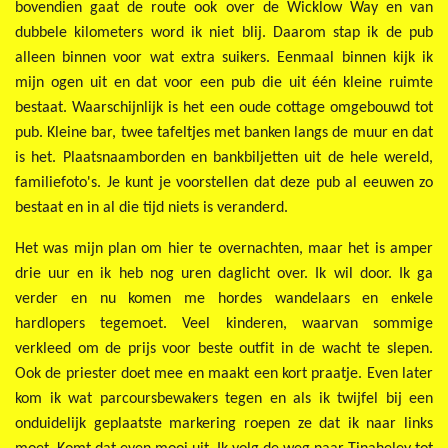
bovendien gaat de route ook over de Wicklow Way en van
dubbele kilometers word ik niet blij. Daarom stap ik de pub
alleen binnen voor wat extra suikers. Eenmaal binnen kijk ik
mijn ogen uit en dat voor een pub die uit één kleine ruimte
bestaat. Waarschijnlijk is het een oude cottage omgebouwd tot
pub. Kleine bar, twee tafeltjes met banken langs de muur en dat
is het. Plaatsnaamborden en bankbiljetten uit de hele wereld,
familiefoto's. Je kunt je voorstellen dat deze pub al eeuwen zo
bestaat en in al die tijd niets is veranderd.
Het was mijn plan om hier te overnachten, maar het is amper
drie uur en ik heb nog uren daglicht over. Ik wil door. Ik ga
verder en nu komen me hordes wandelaars en enkele
hardlopers tegemoet. Veel kinderen, waarvan sommige
verkleed om de prijs voor beste outfit in de wacht te slepen.
Ook de priester doet mee en maakt een kort praatje. Even later
kom ik wat parcoursbewakers tegen en als ik twijfel bij een
onduidelijk geplaatste markering roepen ze dat ik naar links