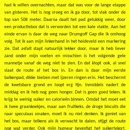
had ik willen overnachten, maar dat was voor de lange etappe
van gisteren. Het is nog vroeg en ik ga door, tot vlak onder de
top van 508 meter. Daarna daalt het pad gelukkig weer, door
een productiebos dat is verworden tot een kale vlakte. Aan het
einde ervan is daar de weg naar Drumgoff Gap die ik omhoog
volg. Tot ik aan mijn linkerhand in het heideveld een markering
zie. Dat asfalt stapt natuurlijk lekker door, maar ik heb liever
zand onder mijn voeten en misschien is het volgende gele
mannetje vanaf de weg niet te zien. En dat klopt ook, al snel
slaat de route af het bos in. En dan is daar mijn eerste
balkenpad, dikke bielzen met ijzeren ringen erin. Het beschermt
de kwetsbare grond en loopt erg fijn. Inmiddels nadert de
middag en ik heb nog geen honger. Dat is geen goed teken. Ik
krijg te weinig suiker en calorieën binnen. Omdat het moet eet
ik twee graankoekjes, maar aan fruitkeks, de droge biscuits die
naar speculaas smaken, moet ik nu niet denken. Ik geniet van
het bos, maar telkens als ik verwacht te dalen, stijgt de route
nog wat verder. Ook mijn humeur bevestigt het suikertekort,