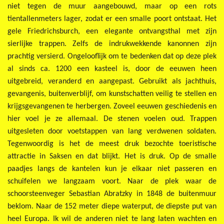
niet tegen de muur aangebouwd, maar op een rots
tientallenmeters lager, zodat er een smalle poort ontstaat. Het
gele Friedrichsburch, een elegante ontvangsthal met zijn
sierlijke trappen. Zelfs de indrukwekkende kanonnen zijn
prachtig versierd. Ongelooflijk om te bedenken dat op deze plek
al sinds ca. 1200 een kasteel is, door de eeuwen heen
uitgebreid, veranderd en aangepast. Gebruikt als jachthuis,
gevangenis, buitenverblijf, om kunstschatten veilig te stellen en
krijgsgevangenen te herbergen. Zoveel eeuwen geschiedenis en
hier voel je ze allemaal. De stenen voelen oud. Trappen
uitgesleten door voetstappen van lang verdwenen soldaten.
Tegenwoordig is het de meest druk bezochte toeristische
attractie in Saksen en dat blijkt. Het is druk. Op de smalle
paadjes langs de kantelen kun je elkaar niet passeren en
schuifelen we langzaam voort. Naar de plek waar de
schoorsteenveger Sebastian Abratzky in 1848 de buitenmuur
beklom. Naar de 152 meter diepe waterput, de diepste put van
heel Europa. Ik wil de anderen niet te lang laten wachten en