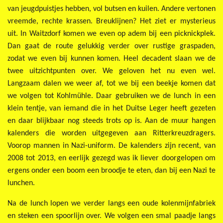
van jeugdpuistjes hebben, vol butsen en kuilen. Andere vertonen
vreemde, rechte krassen. Breuklijnen? Het ziet er mysterieus
uit. In Waitzdorf komen we even op adem bij een picknickplek.
Dan gaat de route gelukkig verder over rustige graspaden,
zodat we even bij kunnen komen. Heel decadent slaan we de
twee uitzichtpunten over. We geloven het nu even wel.
Langzaam dalen we weer af, tot we bij een beekje komen dat
we volgen tot Kohlmühle. Daar gebruiken we de lunch in een
klein tentje, van iemand die in het Duitse Leger heeft gezeten
en daar blijkbaar nog steeds trots op is. Aan de muur hangen
kalenders die worden uitgegeven aan Ritterkreuzdragers.
Voorop mannen in Nazi-uniform. De kalenders zijn recent, van
2008 tot 2013, en eerlijk gezegd was ik liever doorgelopen om
ergens onder een boom een broodje te eten, dan bij een Nazi te
lunchen.
Na de lunch lopen we verder langs een oude kolenmijnfabriek
en steken een spoorlijn over. We volgen een smal paadje langs