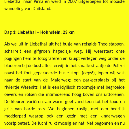
Liebethal naar Pirna en werd in 2007 uitgeroepen tot mooiste
wandeling van Duitsland.
Dag 1: Liebethal – Hohnstein, 23 km
Als we uit in Liebethal uit het busje van reisgids Theo stappen,
scharrelt een gifgroen hagedisje weg. Hij weerstaat onze
pogingen hem te fotograferen en kruipt verlegen weg onder de
bladeren bij de bushalte. Terwijl in het smalle straatje de Polizei
naast het fout geparkeerde busje stopt (oeps!), lopen wij vast
naar de start van de Malerweg: een parkeerplaats bij het
riviertje Wesenitz. Het is een idyllisch stroompje met begroeide
oevers en rotsen die intimiderend hoog boven ons uittorenen.
De kleuren variëren van warm geel zandsteen tot het koud en
grijs van harde rots. We beginnen rustig, met een heerlijk
modderpad waarop ook een gezin met een kinderwagen
voortploetert. De lucht ruikt mossig en nat. Net begonnen en nu