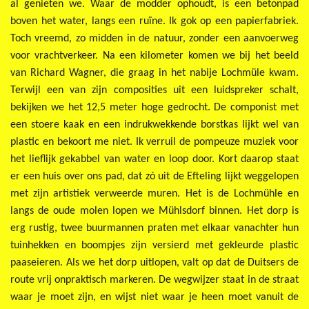
al genieten we. Waar de modder ophoudt, is een betonpad
boven het water, langs een ruïne. Ik gok op een papierfabriek.
Toch vreemd, zo midden in de natuur, zonder een aanvoerweg
voor vrachtverkeer. Na een kilometer komen we bij het beeld
van Richard Wagner, die graag in het nabije Lochmüle kwam.
Terwijl een van zijn composities uit een luidspreker schalt,
bekijken we het 12,5 meter hoge gedrocht. De componist met
een stoere kaak en een indrukwekkende borstkas lijkt wel van
plastic en bekoort me niet. Ik verruil de pompeuze muziek voor
het lieflijk gekabbel van water en loop door. Kort daarop staat
er een huis over ons pad, dat zó uit de Efteling lijkt weggelopen
met zijn artistiek verweerde muren. Het is de Lochmühle en
langs de oude molen lopen we Mühlsdorf binnen. Het dorp is
erg rustig, twee buurmannen praten met elkaar vanachter hun
tuinhekken en boompjes zijn versierd met gekleurde plastic
paaseieren. Als we het dorp uitlopen, valt op dat de Duitsers de
route vrij onpraktisch markeren. De wegwijzer staat in de straat
waar je moet zijn, en wijst niet waar je heen moet vanuit de