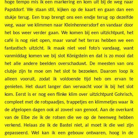
hoge tempo mis ik een markering en kom uit bij de weg naar
Papstdorf. We staan stil, kijken op de kaart en gaan dan een
stukje terug. Een trap brengt ons een endje terug op dezelfde
weg, waar we klimmen naar Kleinhennersdorf en vandaar door
het bos weer verder gaan. We komen bij een uitzichtpunt, het
café is nog niet open, maar vanaf het terras hebben we een
fantastisch uitzicht. Ik maak niet veel foto’s vandaag, want
vanmiddag komen we bij slot Königstein en dat is zo mooi dat
het alle andere beelden overschaduwt. De meesten van ons
clubje zijn te moe om het slot te bezoeken. Daarom loop ik
alleen vooruit, zodat ik voldoende tijd heb om ervan te
genieten. Het duurt langer dan verwacht voor ik bij het slot
kom. Eerst is er nog een flinke klim over uitzichtpunt Gohrisch,
compleet met de rotspaadjes, trappetjes en klimmetjes waar ik
de afgelopen dagen ook al zoveel van genoot. Aan de overkant
van de Elbe zie ik de rotsen die we op de heenweg hebben
verkend. Helaas zie ik de Bastei niet, al moet ik die wel zijn
gepasseerd. Wel kan ik een gebouw ontwaren, hoog in de