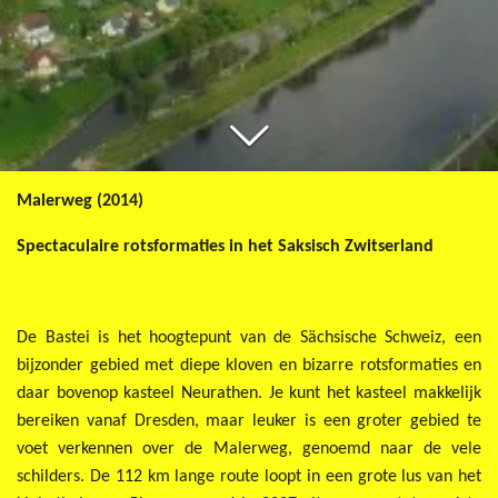
Malerweg (2014)
Spectaculaire rotsformaties in het Saksisch Zwitserland
De Bastei is het hoogtepunt van de Sächsische Schweiz, een
bijzonder gebied met diepe kloven en bizarre rotsformaties en
daar bovenop kasteel Neurathen. Je kunt het kasteel makkelijk
bereiken vanaf Dresden, maar leuker is een groter gebied te
voet verkennen over de Malerweg, genoemd naar de vele
schilders. De 112 km lange route loopt in een grote lus van het