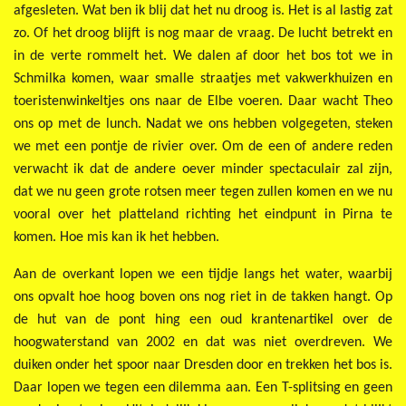
afgesleten. Wat ben ik blij dat het nu droog is. Het is al lastig zat
zo. Of het droog blijft is nog maar de vraag. De lucht betrekt en
in de verte rommelt het. We dalen af door het bos tot we in
Schmilka komen, waar smalle straatjes met vakwerkhuizen en
toeristenwinkeltjes ons naar de Elbe voeren. Daar wacht Theo
ons op met de lunch. Nadat we ons hebben volgegeten, steken
we met een pontje de rivier over. Om de een of andere reden
verwacht ik dat de andere oever minder spectaculair zal zijn,
dat we nu geen grote rotsen meer tegen zullen komen en we nu
vooral over het platteland richting het eindpunt in Pirna te
komen. Hoe mis kan ik het hebben.
Aan de overkant lopen we een tijdje langs het water, waarbij
ons opvalt hoe hoog boven ons nog riet in de takken hangt. Op
de hut van de pont hing een oud krantenartikel over de
hoogwaterstand van 2002 en dat was niet overdreven. We
duiken onder het spoor naar Dresden door en trekken het bos is.
Daar lopen we tegen een dilemma aan. Een T-splitsing en geen