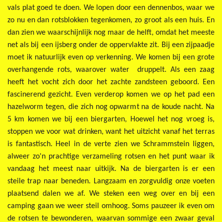
vals plat goed te doen. We lopen door een dennenbos, waar we
zo nu en dan rotsblokken tegenkomen, zo groot als een huis. En
dan zien we waarschijnlijk nog maar de helft, omdat het meeste
net als bij een ijsberg onder de oppervlakte zit. Bij een zijpaadje
moet ik natuurlijk even op verkenning. We komen bij een grote
overhangende rots, waarover water druppelt. Als een zaag
heeft het vocht zich door het zachte zandsteen geboord. Een
fascinerend gezicht. Even verderop komen we op het pad een
hazelworm tegen, die zich nog opwarmt na de koude nacht. Na
5 km komen we bij een biergarten, Hoewel het nog vroeg is,
stoppen we voor wat drinken, want het uitzicht vanaf het terras
is fantastisch. Heel in de verte zien we Schrammstein liggen,
alweer zo'n prachtige verzameling rotsen en het punt waar ik
vandaag het meest naar uitkijk. Na de biergarten is er een
steile trap naar beneden. Langzaam en zorgvuldig onze voeten
plaatsend dalen we af. We steken een weg over en bij een
camping gaan we weer steil omhoog. Soms pauzeer ik even om
de rotsen te bewonderen, waarvan sommige een zwaar geval