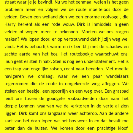
straat waar je je bevindt. Nu we het eenmaal weten is het geen
probleem meer en volgen we de route moeiteloos door de
velden. Boven een weiland zien we een enorme roofvogel, die
Harry herkent als een rode wouw. Dirk is inmiddels in geen
velden of wegen meer te bekennen. Moeten we ons zorgen
maken? We lopen door, er op vertrouwend dat hij zijn weg wel
vindt. Het is behoorlijk warm en ik ben blij met de schaduw en
zachte aarde van het bos. Het routeboekje waarschuwt ons:
'nun geht es steil hinab'. Steil is nog een understatement. Het is
een trap van ongelijke rotsen, recht naar beneden. Met moeite
navigeren we omlaag, waar we een paar wandelaars
tegenkomen die de route in omgekeerde weg afleggen. We
steken een beekje, een spoorlijn en een weg over. Een graspad
leidt ons tussen de goudgele koolzaadvelden door naar het
dorpje Lohmen, waarvan we de kerktoren in de verte al zien
liggen. Dirk komt ons langzaam weer achterop. Aan de andere
kant van het dorp lopen we het bos weer in en dat bevalt me
beter dan de huizen. We komen door een prachtige kloof,