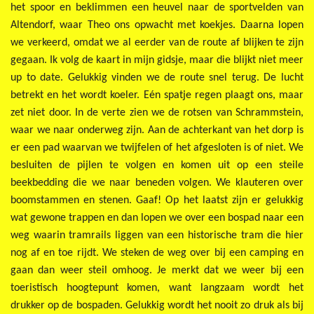
het spoor en beklimmen een heuvel naar de sportvelden van
Altendorf, waar Theo ons opwacht met koekjes. Daarna lopen
we verkeerd, omdat we al eerder van de route af blijken te zijn
gegaan. Ik volg de kaart in mijn gidsje, maar die blijkt niet meer
up to date. Gelukkig vinden we de route snel terug. De lucht
betrekt en het wordt koeler. Eén spatje regen plaagt ons, maar
zet niet door. In de verte zien we de rotsen van Schrammstein,
waar we naar onderweg zijn. Aan de achterkant van het dorp is
er een pad waarvan we twijfelen of het afgesloten is of niet. We
besluiten de pijlen te volgen en komen uit op een steile
beekbedding die we naar beneden volgen. We klauteren over
boomstammen en stenen. Gaaf! Op het laatst zijn er gelukkig
wat gewone trappen en dan lopen we over een bospad naar een
weg waarin tramrails liggen van een historische tram die hier
nog af en toe rijdt. We steken de weg over bij een camping en
gaan dan weer steil omhoog. Je merkt dat we weer bij een
toeristisch hoogtepunt komen, want langzaam wordt het
drukker op de bospaden. Gelukkig wordt het nooit zo druk als bij