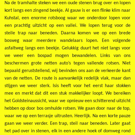
Na de tramhalte steken we een oude stenen brug over en lopen
kort langs een zingend beekje. Al gauw is er een flinke klim naar
Kuhstal, een enorme rotsboog waar we onderdoor lopen voor
een prachtig uitzicht op een vallei. We lopen terug voor de
steile trap naar beneden. Daarna komen we op een brede
bosweg waar meerdere wandelaars lopen. Een volgende
asfaltweg langs een beekje. Gelukkig duurt het niet langs voor
we weer een bospad mogen bewandelen. Links van ons
beschermen grote netten auto’s tegen vallende rotsen. Niet
bepaald geruststellend, wij bevinden ons aan de verkeerde kant
van de netten. De route is aanvankelijk redelijk vlak, maar dan
stijgen we weer sterk. Isis heeft voor het eerst haar stokken
mee en merkt dat dit een stuk makkelijker loopt. We bereiken
het Goldsteinaussicht, waar we opnieuw een schitterend uitzicht
hebben op door bos omhulde rotsen. We gaan door naar de top,
waar we op een terrasje uitrusten. Heerlijk. Na een korte pauze
gaan we weer verder. Een trap, steil naar beneden. Later gaat
het pad over in stenen, elk in een andere hoek of domweg rond