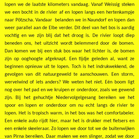
lopen we de laatste kilometers vandaag. Vanaf Weissig steken
we een bocht in de rivier af en lopen langs een hertenkampje
naar Pötzscha. Vandaar belanden we in Naundorf en lopen dan
weer parallel aan de Elbe verder. Dit deel van het bos is aardig
vochtig en we zijn blij dat het droog is. De rivier loopt diep
beneden ons, het uitzicht wordt belemmerd door de bomen.
Dan komen we bij een stuk bos waar het lichter is, de bomen
zijn op ooghoogte afgeknapt. Een tijdje geleden al, want ze
beginnen opnieuw uit te lopen. Toch is het indrukwekkend, de
gevolgen van dit natuurgeweld te aanschouwen. Een storm,
wervelwind of iets anders? We weten het niet. Eén boom ligt
nog over het pad en we kruipen er onderdoor, zoals we gewend
zijn. Bij het gehuchtje Niedervolgelgesang bereiken we het
spoor en lopen er onderdoor om nu echt langs de rivier te
lopen. Het is tropisch warm, in het bos was het comfortabeler.
Een enkele auto rijdt hier, maar het is drukker met fietsers en
een enkele skeeleraar. Zo lopen we door tot we de buitenwijken
van Pirna bereiken. Daar maken we een slinger, zodat we door