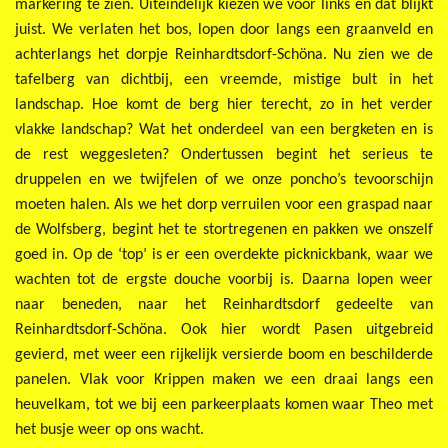
markering te zien. Uiteindelijk kiezen we voor links en dat blijkt
juist. We verlaten het bos, lopen door langs een graanveld en
achterlangs het dorpje Reinhardtsdorf-Schöna. Nu zien we de
tafelberg van dichtbij, een vreemde, mistige bult in het
landschap. Hoe komt de berg hier terecht, zo in het verder
vlakke landschap? Wat het onderdeel van een bergketen en is
de rest weggesleten? Ondertussen begint het serieus te
druppelen en we twijfelen of we onze poncho’s tevoorschijn
moeten halen. Als we het dorp verruilen voor een graspad naar
de Wolfsberg, begint het te stortregenen en pakken we onszelf
goed in. Op de ‘top’ is er een overdekte picknickbank, waar we
wachten tot de ergste douche voorbij is. Daarna lopen weer
naar beneden, naar het Reinhardtsdorf gedeelte van
Reinhardtsdorf-Schöna. Ook hier wordt Pasen uitgebreid
gevierd, met weer een rijkelijk versierde boom en beschilderde
panelen. Vlak voor Krippen maken we een draai langs een
heuvelkam, tot we bij een parkeerplaats komen waar Theo met
het busje weer op ons wacht.