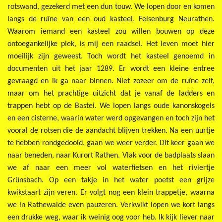
rotswand, gezekerd met een dun touw. We lopen door en komen
langs de ruïne van een oud kasteel, Felsenburg Neurathen.
Waarom iemand een kasteel zou willen bouwen op deze
ontoegankelijke plek, is mij een raadsel. Het leven moet hier
moeilijk zijn geweest. Toch wordt het kasteel genoemd in
documenten uit het jaar 1289. Er wordt een kleine entree
gevraagd en ik ga naar binnen. Niet zozeer om de ruïne zelf,
maar om het prachtige uitzicht dat je vanaf de ladders en
trappen hebt op de Bastei. We lopen langs oude kanonskogels
en een cisterne, waarin water werd opgevangen en toch zijn het
vooral de rotsen die de aandacht blijven trekken. Na een uurtje
te hebben rondgedoold, gaan we weer verder. Dit keer gaan we
naar beneden, naar Kurort Rathen. Vlak voor de badplaats slaan
we af naar een meer vol waterfietsen en het riviertje
Grünsbach. Op een takje in het water poetst een grijze
kwikstaart zijn veren. Er volgt nog een klein trappetje, waarna
we in Rathewalde even pauzeren. Verkwikt lopen we kort langs
een drukke weg, waar ik weinig oog voor heb. Ik kijk liever naar