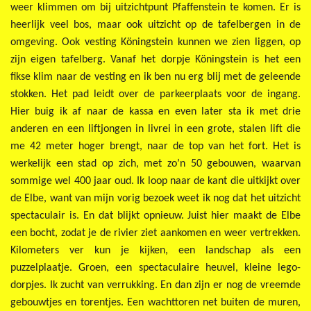
weer klimmen om bij uitzichtpunt Pfaffenstein te komen. Er is
heerlijk veel bos, maar ook uitzicht op de tafelbergen in de
omgeving. Ook vesting Köningstein kunnen we zien liggen, op
zijn eigen tafelberg. Vanaf het dorpje Köningstein is het een
fikse klim naar de vesting en ik ben nu erg blij met de geleende
stokken. Het pad leidt over de parkeerplaats voor de ingang.
Hier buig ik af naar de kassa en even later sta ik met drie
anderen en een liftjongen in livrei in een grote, stalen lift die
me 42 meter hoger brengt, naar de top van het fort. Het is
werkelijk een stad op zich, met zo’n 50 gebouwen, waarvan
sommige wel 400 jaar oud. Ik loop naar de kant die uitkijkt over
de Elbe, want van mijn vorig bezoek weet ik nog dat het uitzicht
spectaculair is. En dat blijkt opnieuw. Juist hier maakt de Elbe
een bocht, zodat je de rivier ziet aankomen en weer vertrekken.
Kilometers ver kun je kijken, een landschap als een
puzzelplaatje. Groen, een spectaculaire heuvel, kleine lego-
dorpjes. Ik zucht van verrukking. En dan zijn er nog de vreemde
gebouwtjes en torentjes. Een wachttoren net buiten de muren,