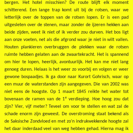
bergen. Het hotel misschien? De route blijft elk moment
schitterend. Een lange trap komt uit bij de rotsen, waar we
letterlijk over de toppen van de rotsen lopen. Er is een pad
uitgesleten over de stenen, maar zonder de ijzeren hekken aan
beide zijden, weet ik niet of ik verder zou durven. Het bos ligt
aan onze voeten, net als die afgrond waar je niet in wilt vallen.
Houten plankieren overbruggen de plekken waar de rotsen
ruimte hebben gelaten aan de zwaartekracht. Het is spannend
om hier te lopen, heerlijk, avontuurlijk. Het kan me niet lang
genoeg duren. Helaas is het weer zo voorbij en volgen er weer
gewone bospaadjes. Ik ga door naar Kurort Gohrisch, waar op
een muur de waterstanden zijn aangegeven. Die van 2002 was
niet eens de hoogste. Op 1 maart 1845 reikte het water tot
e
bovenaan de ramen van de 1
verdieping. Hoe hoog zou dat
zijn? Vier, vijf meter? Teveel om voor te stellen en wat zal de
schade enorm zijn geweest. De overstroming staat bekend als
de Saksische Zondvloed en met zo’n indrukwekkende hoogte zal
het daar inderdaad veel van weg hebben gehad. Hierna mag ik