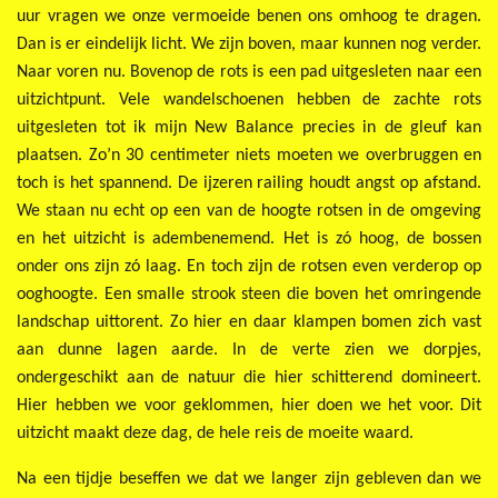
uur vragen we onze vermoeide benen ons omhoog te dragen.
Dan is er eindelijk licht. We zijn boven, maar kunnen nog verder.
Naar voren nu. Bovenop de rots is een pad uitgesleten naar een
uitzichtpunt. Vele wandelschoenen hebben de zachte rots
uitgesleten tot ik mijn New Balance precies in de gleuf kan
plaatsen. Zo’n 30 centimeter niets moeten we overbruggen en
toch is het spannend. De ijzeren railing houdt angst op afstand.
We staan nu echt op een van de hoogte rotsen in de omgeving
en het uitzicht is adembenemend. Het is zó hoog, de bossen
onder ons zijn zó laag. En toch zijn de rotsen even verderop op
ooghoogte. Een smalle strook steen die boven het omringende
landschap uittorent. Zo hier en daar klampen bomen zich vast
aan dunne lagen aarde. In de verte zien we dorpjes,
ondergeschikt aan de natuur die hier schitterend domineert.
Hier hebben we voor geklommen, hier doen we het voor. Dit
uitzicht maakt deze dag, de hele reis de moeite waard.
Na een tijdje beseffen we dat we langer zijn gebleven dan we