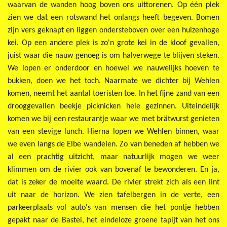
waarvan de wanden hoog boven ons uittorenen. Op één plek
zien we dat een rotswand het onlangs heeft begeven. Bomen
zijn vers geknapt en liggen ondersteboven over een huizenhoge
kei. Op een andere plek is zo'n grote kei in de kloof gevallen,
juist waar die nauw genoeg is om halverwege te blijven steken.
We lopen er onderdoor en hoewel we nauwelijks hoeven te
bukken, doen we het toch. Naarmate we dichter bij Wehlen
komen, neemt het aantal toeristen toe. In het fijne zand van een
drooggevallen beekje picknicken hele gezinnen. Uiteindelijk
komen we bij een restaurantje waar we met brätwurst genieten
van een stevige lunch. Hierna lopen we Wehlen binnen, waar
we even langs de Elbe wandelen. Zo van beneden af hebben we
al een prachtig uitzicht, maar natuurlijk mogen we weer
klimmen om de rivier ook van bovenaf te bewonderen. En ja,
dat is zeker de moeite waard. De rivier strekt zich als een lint
uit naar de horizon. We zien tafelbergen in de verte, een
parkeerplaats vol auto's van mensen die het pontje hebben
gepakt naar de Bastei, het eindeloze groene tapijt van het ons