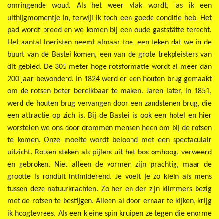
omringende woud. Als het weer vlak wordt, las ik een
uithijgmomentje in, terwijl ik toch een goede conditie heb. Het
pad wordt breed en we komen bij een oude gaststätte terecht.
Het aantal toeristen neemt almaar toe, een teken dat we in de
buurt van de Bastei komen, een van de grote trekpleisters van
dit gebied. De 305 meter hoge rotsformatie wordt al meer dan
200 jaar bewonderd. In 1824 werd er een houten brug gemaakt
om de rotsen beter bereikbaar te maken. Jaren later, in 1851,
werd de houten brug vervangen door een zandstenen brug, die
een attractie op zich is. Bij de Bastei is ook een hotel en hier
worstelen we ons door drommen mensen heen om bij de rotsen
te komen. Onze moeite wordt beloond met een spectaculair
uitzicht. Rotsen steken als pijlers uit het bos omhoog, verweerd
en gebroken. Niet alleen de vormen zijn prachtig, maar de
grootte is ronduit intimiderend. Je voelt je zo klein als mens
tussen deze natuurkrachten. Zo her en der zijn klimmers bezig
met de rotsen te bestijgen. Alleen al door ernaar te kijken, krijg
ik hoogtevrees. Als een kleine spin kruipen ze tegen die enorme